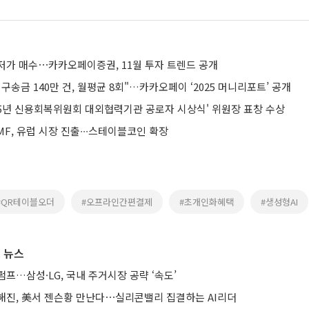
저가 매수⋯카카오페이증권, 11월 투자 트렌드 공개
구송금 140만 건, 월평균 8회"…카카오페이 ‘2025 머니리포트’ 공개
025년 신용회복위원회 대외협력기관 공로자 시상식' 위원장 표창 수상
F, 유럽 시장 진출∙∙∙스테이블코인 확장
#QR테이블오더
#오프라인간편결제
#초개인화혜택
#생성형AI
 뉴스
프…삼성·LG, 국내 주거시장 공략 ‘속도’
해진, 美서 젠슨황 만난다⋯실리콘밸리 집결하는 AI리더