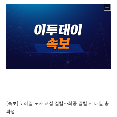
[속보] 코레일 노사 교섭 결렬⋯최종 결렬 시 내일 총
파업