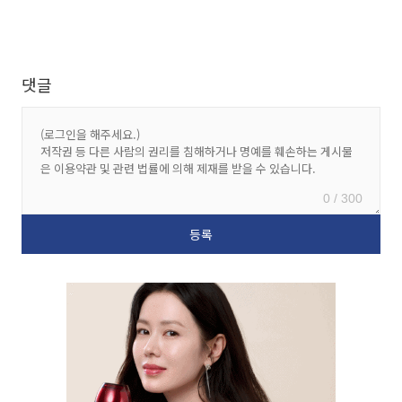
댓글
0 / 300