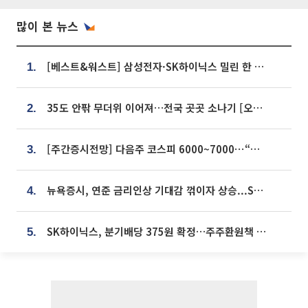
많이 본 뉴스
[베스트&워스트] 삼성전자·SK하이닉스 밀린 한 주…상상인증권은 85% 급등
1.
35도 안팎 무더위 이어져…전국 곳곳 소나기 [오늘 날씨]
2.
[주간증시전망] 다음주 코스피 6000~7000⋯“外人 수급은 정책이 변수”
3.
뉴욕증시, 연준 금리인상 기대감 꺾이자 상승...S&P500 사상 최고치 [종합]
4.
SK하이닉스, 분기배당 375원 확정…주주환원책 9월로 앞당겨 발표
5.