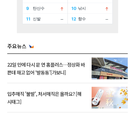
주요뉴스
22일 만에 다시 문 연 홈플러스…정상화 바
쁜데 재고 없어 ‘발동동’[가보니]
입추매직 '불발', 처서매직은 올까요? [해
시태그]