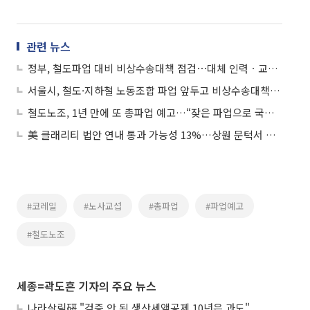
관련 뉴스
정부, 철도파업 대비 비상수송대책 점검⋯대체 인력ㆍ교통수단 투입
서울시, 철도·지하철 노동조합 파업 앞두고 비상수송대책 시행
철도노조, 1년 만에 또 총파업 예고…“잦은 파업으로 국민 불편 커져”
美 클래리티 법안 연내 통과 가능성 13%…상원 문턱서 제동
#코레일
#노사교섭
#총파업
#파업예고
#철도노조
세종=곽도흔 기자의 주요 뉴스
나라살림硏 "검증 안 된 생산세액공제 10년은 과도"