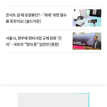
콘서트 갈 때 응원봉만?⋯'최애' 위한 필수
품 등장이오! [솔드아웃]
서울시, 정부에 정비사업 규제 완화 '건
의'⋯국토부 "협의 중" 입장만 [종합]