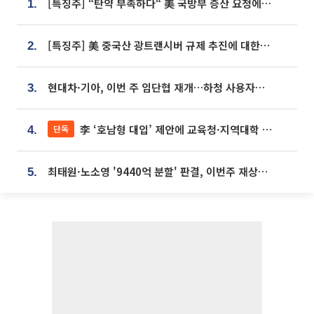
[특징주] “탄약 부족하다“ 美 국방부 증산 요청에⋯국내 방산주 급등세
1.
[특징주] 美 중국산 광트랜시버 규제 추진에 대한광통신 등 광통신株 강세
2.
현대차·기아, 이번 주 임단협 재개…하청 사용자성 재심도 ‘변수’
3.
李 ‘호남형 대입’ 제안에 교육청·지역대학 서·논술형 입시 연계 '착수'
단독
4.
최태원·노소영 '9440억 분할' 판결, 이번주 재상고 여부 주목
5.