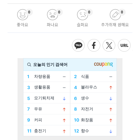
0
0
0
0
좋아요
화나요
슬퍼요
추가취재 원해요