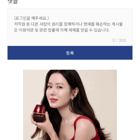
댓글
0 / 300