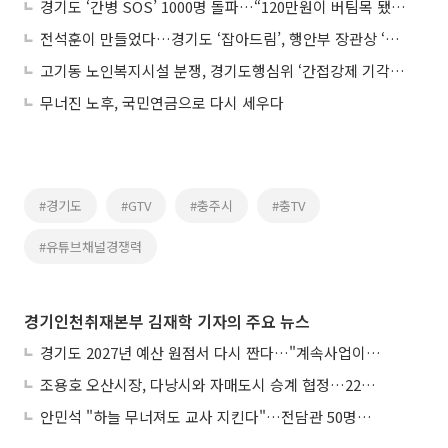
경기도 ‘간병 SOS’ 1000명 돌파…“120만원이 버팀목 됐다”
전석훈이 만들었다…경기도 ‘잡아드림’, 행안부 장관상 ‘전국 1위’ 오른 디지털 고용안전망
고기동 노인복지시설 분쟁, 경기도행심위 ‘간접강제 기각’…용인특례시 안전대책 요구 정당성 인정
무너진 노후, 국민연금으로 다시 세우다
#경기도
#GTV
#충주시
#충TV
#유튜브채널경쟁력
경기인천취재본부 김재학 기자의 주요 뉴스
경기도 2027년 예산 원점서 다시 짠다…"계속사업이라 자동편성 끝"
조용호 오산시장, 다낭시와 자매도시 승계 협정…22년 인연 잇는다
안민석 "하늘 무너져도 교사 지킨다"…전담관 50명→300명, 교육감이 직접 고발