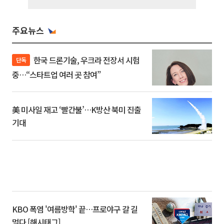
주요뉴스
한국 드론기술, 우크라 전장서 시험
단독
중…“스타트업 여러 곳 참여”
美 미사일 재고 ‘빨간불’…K방산 북미 진출
기대
KBO 폭염 '여름방학' 끝…프로야구 갈 길
멀다 [해시태그]