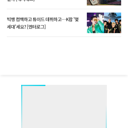
빅뱅 컴백하고 튜이드 데뷔하고⋯K팝 '몇
세대'세요? [엔터로그]