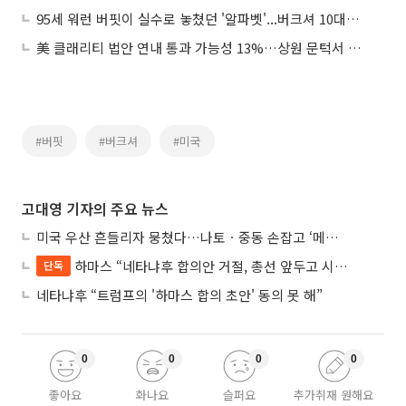
95세 워런 버핏이 실수로 놓쳤던 '알파벳'...버크셔 10대주로
美 클래리티 법안 연내 통과 가능성 13%…상원 문턱서 제동
#버핏
#버크셔
#미국
고대영 기자의 주요 뉴스
미국 우산 흔들리자 뭉쳤다…나토ㆍ중동 손잡고 ‘메카 공동방위’ 조약 체결
하마스 “네타냐후 합의안 거절, 총선 앞두고 시간 끌기”
단독
네타냐후 “트럼프의 '하마스 합의 초안' 동의 못 해”
0
0
0
0
좋아요
화나요
슬퍼요
추가취재 원해요