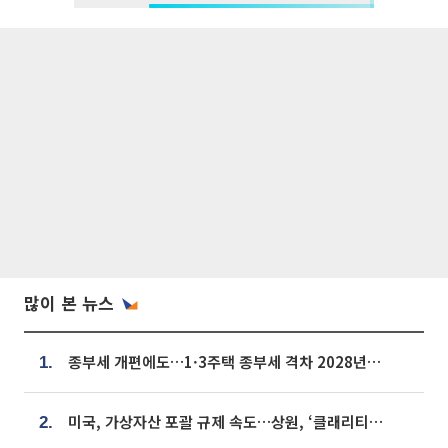
많이 본 뉴스
종부세 개편에도…1·3주택 종부세 격차 2028년부터 확대
1.
미국, 가상자산 포괄 규제 속도…상원, ‘클래리티법’ 9월 절차투표 추진
2.