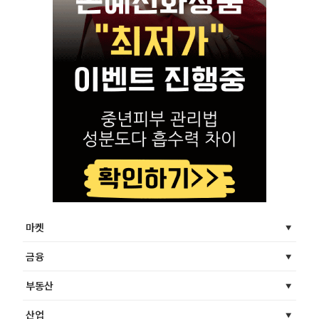
마켓
금융
부동산
산업