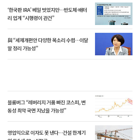
‘한국판 IRA’ 베일 벗었지만…반도체·배터
리 업계 “시행령이 관건”
與 “세제개편안 다양한 목소리 수렴…이달
말 정리 가능성”
블룸버그 “레버리지 거품 빠진 코스피, 변
동성 최악 국면 지났을 가능성”
영업익으로 이자도 못 낸다…건설 한계기