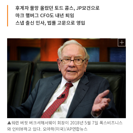
후계자 물망 올랐던 토드 콤스, JP모건으로
마크 햄버그 CFO도 내년 퇴임
스냅 출신 인사, 법률 고문으로 영입
▲워런 버핏 버크셔해서웨이 회장이 2018년 5월 7일 폭스비즈니스
와 인터뷰하고 있다. 오마하(미국)/AP연합뉴스