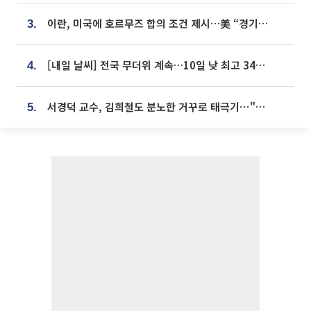
이란, 미국에 호르무즈 합의 조건 제시…美 “경기 아직 안 끝나” [종합]
3.
[내일 날씨] 전국 무더위 계속…10일 낮 최고 34도 육박
4.
서경덕 교수, 김희철도 분노한 거꾸로 태극기⋯"엉터리는 아냐, 아쉬울 뿐"
5.