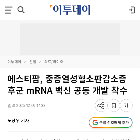
이투데이
산업
의료/바이오
에스티팜, 중증열성혈소판감소증
후군 mRNA 백신 공동 개발 착수
입력 2025-12-09 14:33
노상우 기자
구글 선호매체 추가