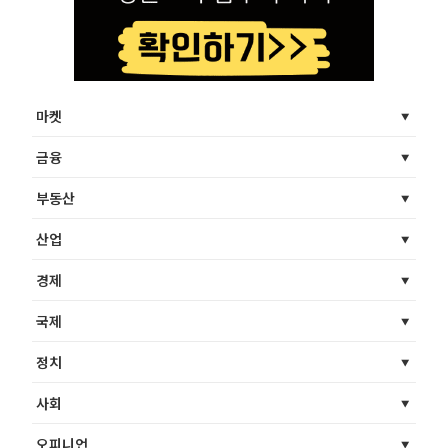
마켓
금융
부동산
산업
경제
국제
정치
사회
오피니언