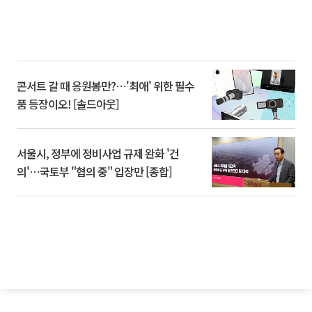
콘서트 갈 때 응원봉만?⋯'최애' 위한 필수
품 등장이오! [솔드아웃]
서울시, 정부에 정비사업 규제 완화 '건
의'⋯국토부 "협의 중" 입장만 [종합]