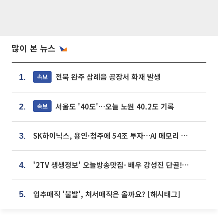
많이 본 뉴스
전북 완주 삼례읍 공장서 화재 발생
속보
1.
서울도 '40도'…오늘 노원 40.2도 기록
속보
2.
SK하이닉스, 용인·청주에 54조 투자…AI 메모리 생산기지 키운다
3.
'2TV 생생정보' 오늘방송맛집- 배우 강성진 단골! 쌀국수ㆍ푸팟퐁 커리 맛집 '블○○○'
4.
입추매직 '불발', 처서매직은 올까요? [해시태그]
5.