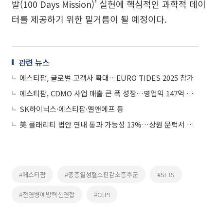
발(100 Days Mission)’ 실현에 핵심적인 과학적 데이
터를 제공하기 위한 밑거름이 될 예정이다.
관련 뉴스
에스티팜, 글로벌 고객사 확대…EURO TIDES 2025 참가
에스티팜, CDMO 사업 매출 큰 폭 성장…영업익 147억 원 달성
SK하이닉스·에스티팜·엘앤에프 등
美 클래리티 법안 연내 통과 가능성 13%…상원 문턱서 제동
#에스티팜
#중증열성혈소판감소증후군
#SFTS
#전염병예방혁신연합
#CEPI