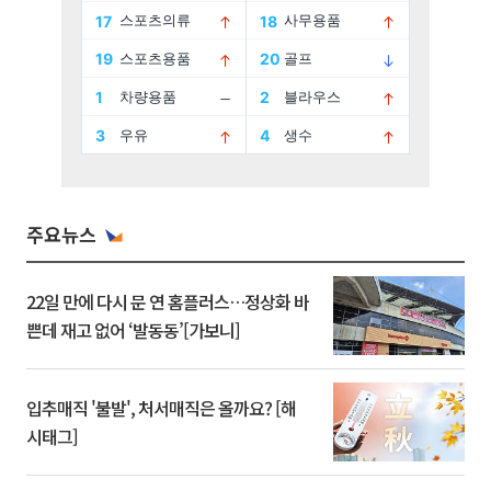
주요뉴스
22일 만에 다시 문 연 홈플러스…정상화 바
쁜데 재고 없어 ‘발동동’[가보니]
입추매직 '불발', 처서매직은 올까요? [해
시태그]