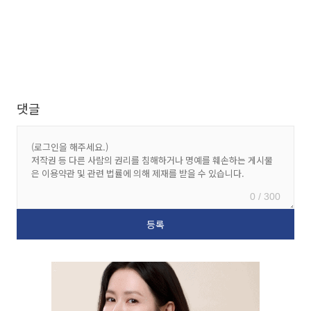
댓글
0 / 300