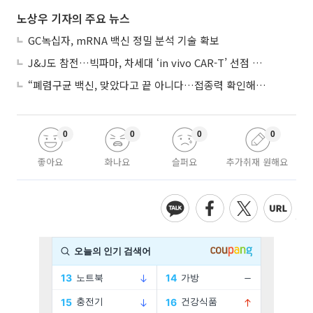
노상우 기자의 주요 뉴스
GC녹십자, mRNA 백신 정밀 분석 기술 확보
J&J도 참전…빅파마, 차세대 ‘in vivo CAR-T’ 선점 경쟁 본격화
“폐렴구균 백신, 맞았다고 끝 아니다…접종력 확인해야”
0
0
0
0
좋아요
화나요
슬퍼요
추가취재 원해요