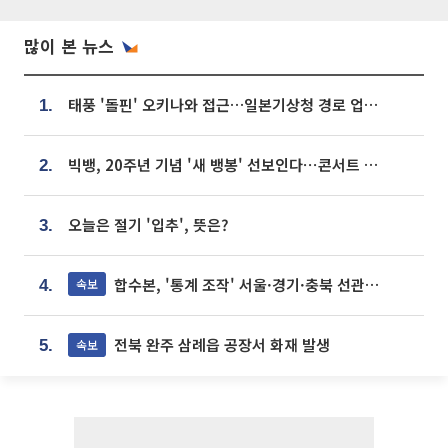
많이 본 뉴스
태풍 '돌핀' 오키나와 접근…일본기상청 경로 업데이트
1.
빅뱅, 20주년 기념 '새 뱅봉' 선보인다⋯콘서트 앞두고 팝업 개최
2.
오늘은 절기 '입추', 뜻은?
3.
합수본, '통계 조작' 서울·경기·충북 선관위 등 추가 압수수색
속보
4.
전북 완주 삼례읍 공장서 화재 발생
속보
5.