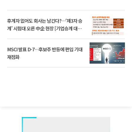
후계자 없어도 회사는 남긴다?…‘제3자 승
계’ 시험대 오른 中企 현장 [기업승계 대전
환]
MSCI 발표 D-7…후보주 반등에 편입 기대
재점화