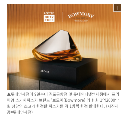
▲롯데면세점이 9일부터 김포공항점 및 롯데인터넷면세점에서 프리
미엄 스카치위스키 브랜드 ‘보모어(Bowmore)’의 한화 1억2000만
원 상당의 초고가 한정판 위스키를 각 1병씩 한정 판매한다. (사진제
공=롯데면세점)