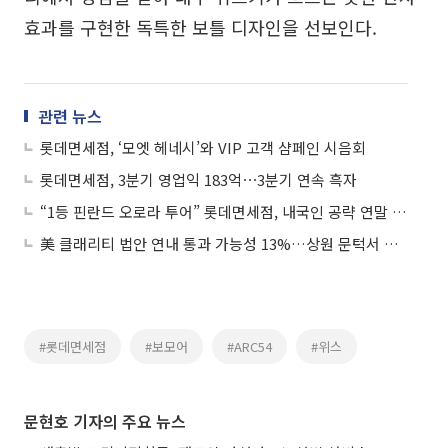
효과를 구현한 독특한 보틀 디자인을 선보인다.
관련 뉴스
롯데면세점, ‘모엣 헤네시’와 VIP 고객 샴페인 시음회
롯데면세점, 3분기 영업익 183억⋯3분기 연속 흑자
“1등 핀란드 오로라 투어” 롯데면세점, 내국인 공략 연말 행사 개최
美 클래리티 법안 연내 통과 가능성 13%…상원 문턱서 제동
#롯데면세점
#보모어
#ARC54
#위스
문현호 기자의 주요 뉴스