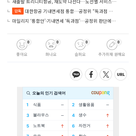
새출발 트리니티항공, 재도약 나선다…노선별 서비스 차별화
대한항공 기내면세점 통합…공정위 “독과점 여부 따진다”
단독
마일리지 ‘통합안’·기내면세 ‘독과점’…공정위 판단에 쏠린 눈
0
0
0
0
좋아요
화나요
슬퍼요
추가취재 원해요