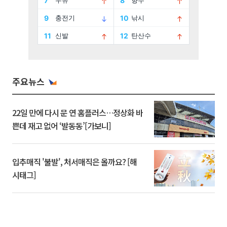
주요뉴스
22일 만에 다시 문 연 홈플러스…정상화 바
쁜데 재고 없어 ‘발동동’[가보니]
입추매직 '불발', 처서매직은 올까요? [해
시태그]