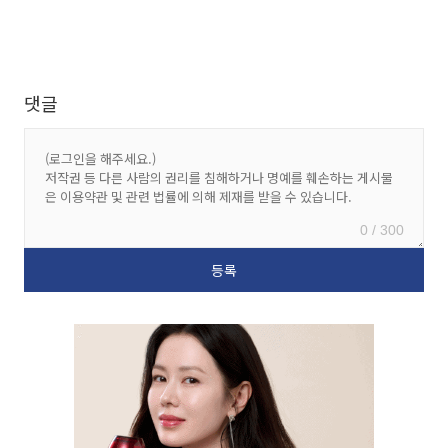
댓글
0 / 300