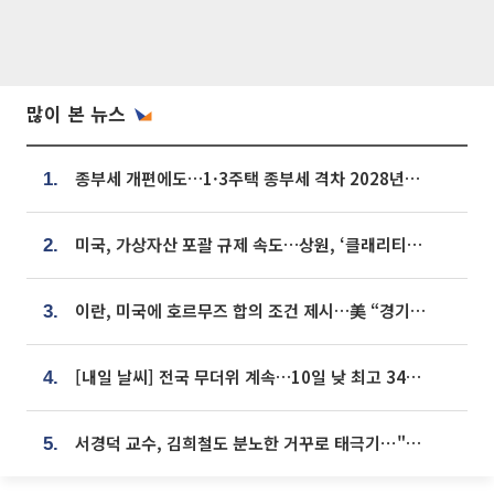
많이 본 뉴스
종부세 개편에도…1·3주택 종부세 격차 2028년부터 확대
1.
미국, 가상자산 포괄 규제 속도…상원, ‘클래리티법’ 9월 절차투표 추진
2.
이란, 미국에 호르무즈 합의 조건 제시…美 “경기 아직 안 끝나” [종합]
3.
[내일 날씨] 전국 무더위 계속…10일 낮 최고 34도 육박
4.
서경덕 교수, 김희철도 분노한 거꾸로 태극기⋯"엉터리는 아냐, 아쉬울 뿐"
5.