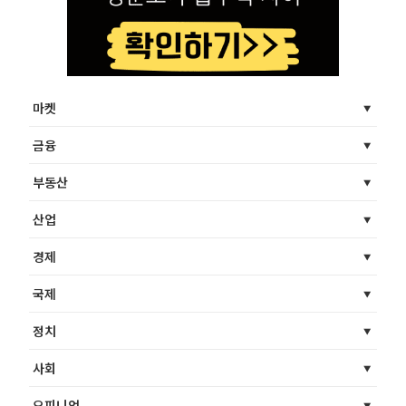
마켓
금융
부동산
산업
경제
국제
정치
사회
오피니언