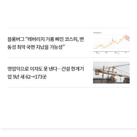
블룸버그 “레버리지 거품 빠진 코스피, 변
동성 최악 국면 지났을 가능성”
영업익으로 이자도 못 낸다…건설 한계기
업 5년 새 62→173곳