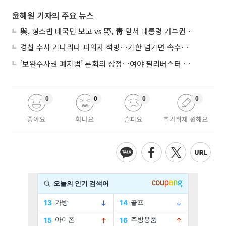
윤혜원 기자의 주요 뉴스
與, 형소법 대국민 보고 vs 野, 靑 앞서 대통령 거부권 촉구
경찰 수사 기다리다 피의자 석방…기한 넘기면 속수무책
‘보완수사권 폐지법’ 본회의 상정…여야 필리버스터 대치
0
0
0
0
좋아요
화나요
슬퍼요
추가취재 원해요