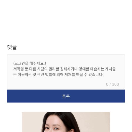
댓글
0 / 300