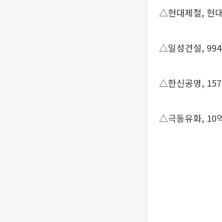
△현대제철, 현대
△일성건설, 99
△한신공영, 15
△극동유화, 10