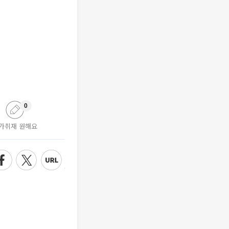
0
가취재 원해요