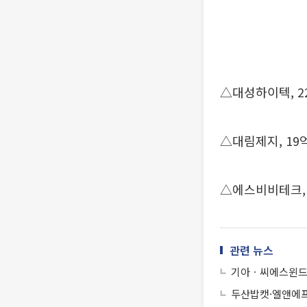
△대성하이텍, 2
△대림제지, 19
△에스비비테크, 
관련 뉴스
기아ㆍ씨에스윈드
두산밥캣·엘앤에프