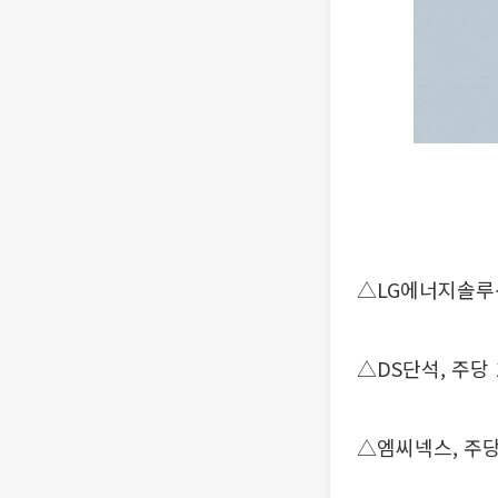
△LG에너지솔루션
△DS단석, 주당 
△엠씨넥스, 주당