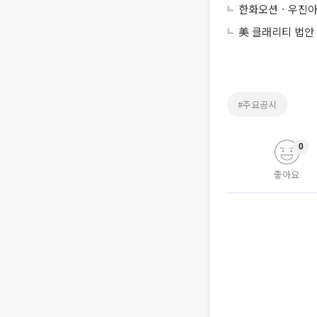
한화오션ㆍ우진아
美 클래리티 법안
#주요공시
0
좋아요