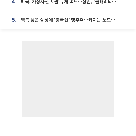
미국, 가상자산 포괄 규제 속도…상원, ‘클래리티법’ 9월 절차투표 추진
4.
맥북 품은 삼성에 ‘중국산’ 맹추격⋯커지는 노트북 OLED 시장
5.