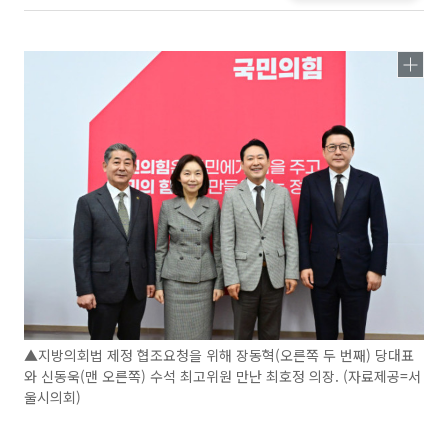
▲지방의회법 제정 협조요청을 위해 장동혁(오른쪽 두 번째) 당대표
와 신동욱(맨 오른쪽) 수석 최고위원 만난 최호정 의장. (자료제공=서
울시의회)