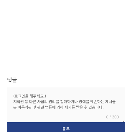
댓글
0 / 300