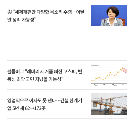
與 “세제개편안 다양한 목소리 수렴…이달
말 정리 가능성”
블룸버그 “레버리지 거품 빠진 코스피, 변
동성 최악 국면 지났을 가능성”
영업익으로 이자도 못 낸다…건설 한계기
업 5년 새 62→173곳