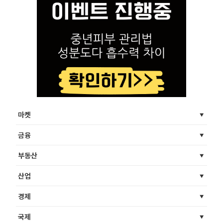
마켓
금융
부동산
산업
경제
국제