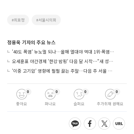
#최호정
#서울시의회
정용욱 기자의 주요 뉴스
'40도 폭염' 뉴노멀 되나…올해 열대야 역대 1위·폭염일수 평년 3배 넘어
오세훈표 야간경제 '한강 밤핑' 다음 달 시작⋯"새 성장동력 만들 것"
'이중 고기압' 영향에 펄펄 끓는 주말…다음 주 서울 포함 서쪽이 더 덥다
0
0
0
0
좋아요
화나요
슬퍼요
추가취재 원해요