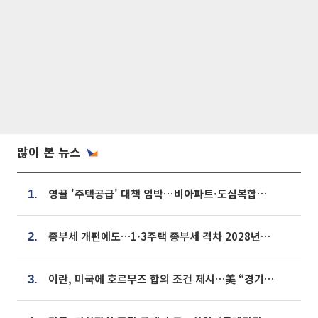
많이 본 뉴스
영끌 '주택공급' 대책 임박⋯비아파트·도심복합까지 총동원
1.
종부세 개편에도…1·3주택 종부세 격차 2028년부터 확대
2.
이란, 미국에 호르무즈 합의 조건 제시…美 “경기 아직 안 끝나” [종합]
3.