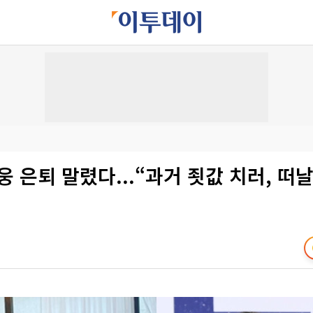
웅 은퇴 말렸다...“과거 죗값 치러, 떠날