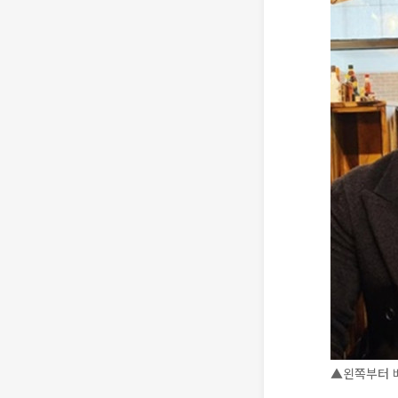
▲왼쪽부터 배