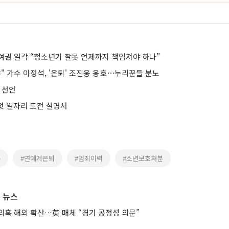
여권 일각 “청소년기 잘못 언제까지 책임져야 하나”
" 가수 이정석, '은퇴' 조진웅 옹호⋯누리꾼들 분노
 선언
 첫 일자리 도전 설명서
준
#연예계은퇴
#범죄이력
#소년보호처분
 뉴스
의혹 해외 확산…英 매체 “경기 공정성 의문”