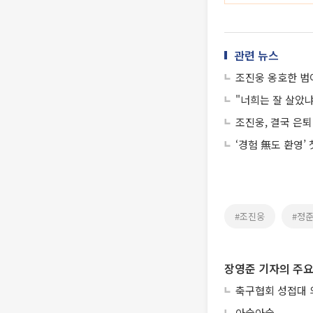
관련 뉴스
조진웅 옹호한 범
"너희는 잘 살았냐
조진웅, 결국 은퇴
‘경험 無도 환영’
#조진웅
#정
장영준 기자의 주요
축구협회 성접대 
아슬아슬