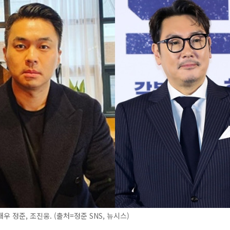
우 정준, 조진웅. (출처=정준 SNS, 뉴시스)