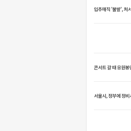
입추매직 '불발', 처
콘서트 갈 때 응원봉만
서울시, 정부에 정비사