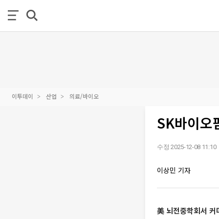
이투데이
산업
의료/바이오
SK바이오팜
수정 2025-12-08 11:10
이상민 기자
美 뇌전중학회서 커