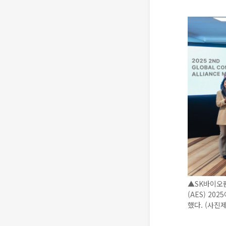
▲SK바이오
(AES) 2
했다. (사진