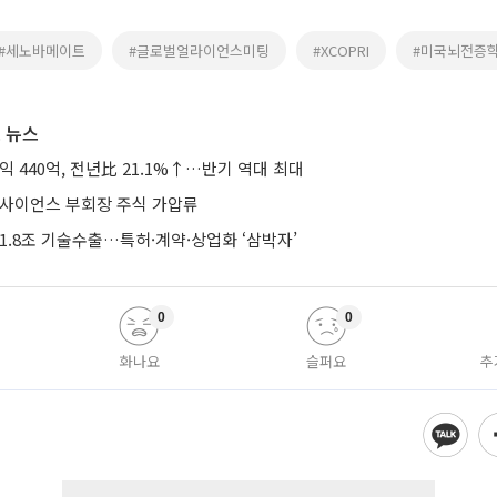
#세노바메이트
#글로벌얼라이언스미팅
#XCOPRI
#미국뇌전증
 뉴스
익 440억, 전년比 21.1%↑…반기 역대 최대
미사이언스 부회장 주식 가압류
1.8조 기술수출…특허·계약·상업화 ‘삼박자’
0
0
화나요
슬퍼요
추