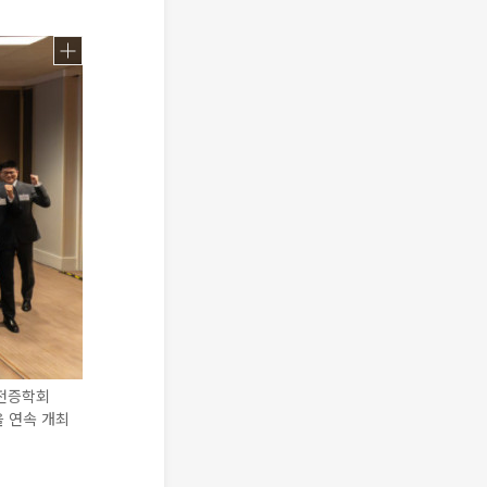
뇌전증학회
을 연속 개최