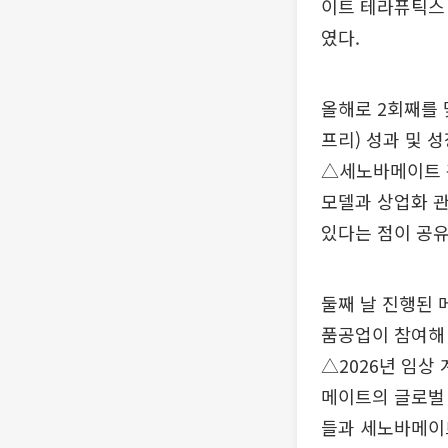
이트 테라퓨틱스 
였다.
올해로 2회째를
프리) 성과 및 
△세노바메이트 관
모델과 상업화 
있다는 점이 공유
둘째 날 진행된 
품공업이 참여해 
△2026년 임상
메이트의 글로벌 
들과 세노바메이트