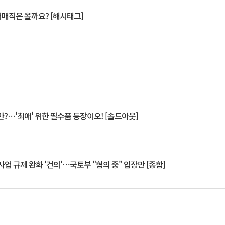
서매직은 올까요? [해시태그]
?⋯'최애' 위한 필수품 등장이오! [솔드아웃]
업 규제 완화 '건의'⋯국토부 "협의 중" 입장만 [종합]