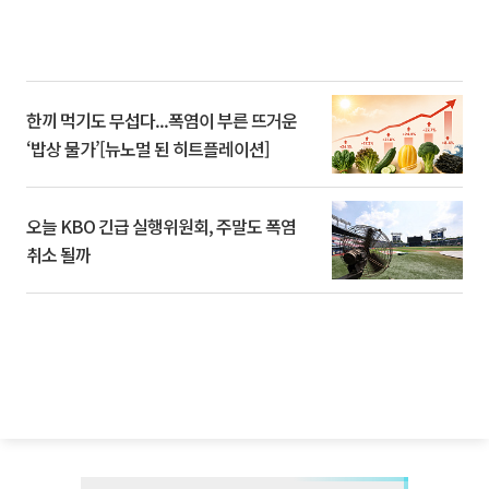
한끼 먹기도 무섭다...폭염이 부른 뜨거운
‘밥상 물가’[뉴노멀 된 히트플레이션]
오늘 KBO 긴급 실행위원회, 주말도 폭염
취소 될까