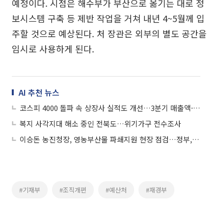
예정이다. 시점은 해수부가 부산으로 옮기는 대로 정
보시스템 구축 등 제반 작업을 거쳐 내년 4~5월께 입
주할 것으로 예상된다. 처 장관은 외부의 별도 공간을
임시로 사용하게 된다.
AI 추천 뉴스
코스피 4000 돌파 속 상장사 실적도 개선…3분기 매출액·영업익 모두 증가
복지 사각지대 해소 중인 전북도…위기가구 전수조사
이승돈 농진청장, 영농부산물 파쇄지원 현장 점검…정부, 산불 예방 '파쇄 총력전'
#기재부
#조직개편
#예산처
#재경부