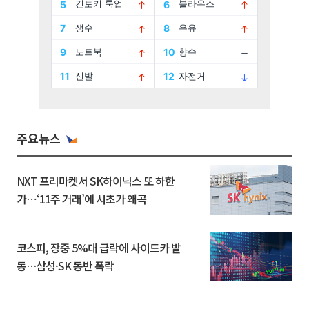
주요뉴스
NXT 프리마켓서 SK하이닉스 또 하한
가⋯‘11주 거래’에 시초가 왜곡
코스피, 장중 5%대 급락에 사이드카 발
동…삼성·SK 동반 폭락