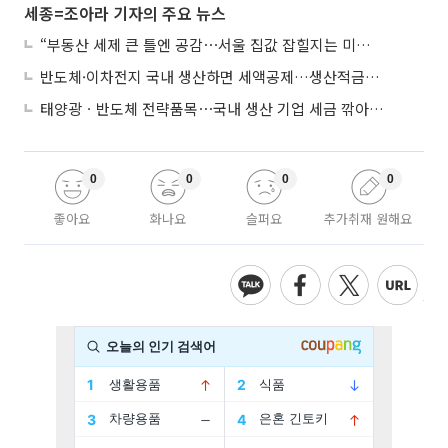
세종=조아라 기자의 주요 뉴스
“부동산 세제 큰 틀엔 공감⋯서울 집값 잡힐지는 미지수”
반도체·이차전지 국내 생산하면 세액공제…생산적금융 ISA 신설
태양광ㆍ반도체 전략품목⋯국내 생산 기업 세금 깎아준다
0
0
0
0
좋아요
화나요
슬퍼요
추가취재 원해요