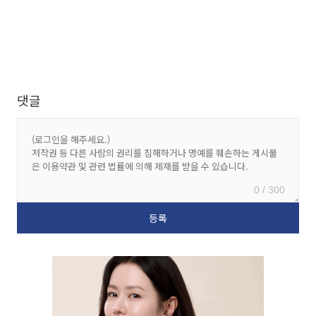
댓글
0 / 300