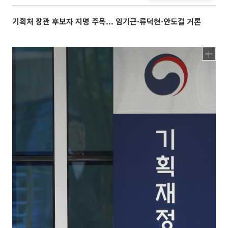
기획처 장관 후보자 지명 주목... 임기근·류덕현·안도걸 거론