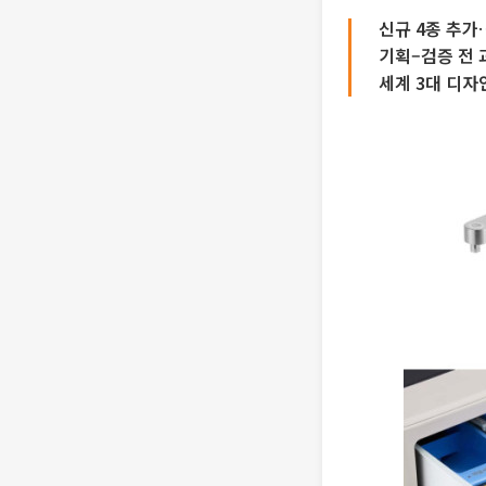
신규 4종 추가
기획–검증 전 
세계 3대 디자인