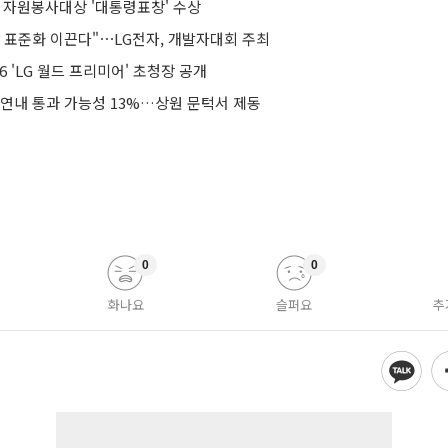
국 자원봉사대상 '대통령표창' 수상
어 표준화 이끈다"⋯LG전자, 개발자대회 주최
026 'LG 월드 프리미어' 초청장 공개
 연내 통과 가능성 13%…상원 문턱서 제동
0
0
화나요
슬퍼요
추