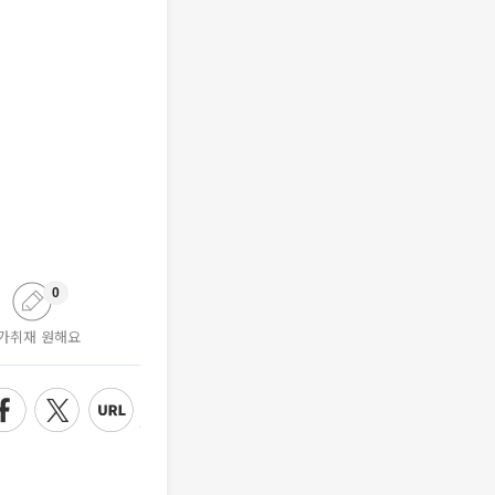
0
가취재 원해요