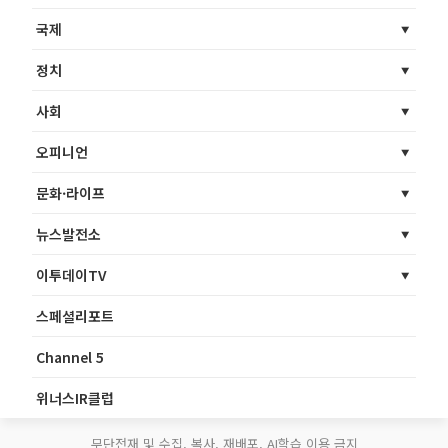
국제
정치
사회
오피니언
문화·라이프
뉴스발전소
이투데이TV
스페셜리포트
Channel 5
위너스IR클럽
무단전재 및 수집, 복사, 재배포, AI학습 이용 금지