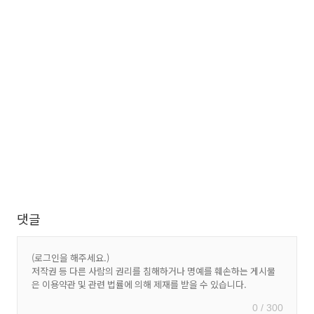
댓글
0 / 300