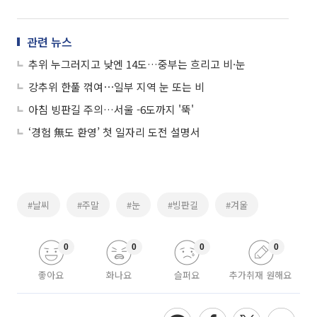
관련 뉴스
추위 누그러지고 낮엔 14도…중부는 흐리고 비·눈
강추위 한풀 꺾여⋯일부 지역 눈 또는 비
아침 빙판길 주의…서울 -6도까지 '뚝'
‘경험 無도 환영’ 첫 일자리 도전 설명서
#날씨
#주말
#눈
#빙판길
#겨울
0
0
0
0
좋아요
화나요
슬퍼요
추가취재 원해요