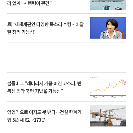
리 업계 “시행령이 관건”
與 “세제개편안 다양한 목소리 수렴…이달
말 정리 가능성”
블룸버그 “레버리지 거품 빠진 코스피, 변
동성 최악 국면 지났을 가능성”
영업익으로 이자도 못 낸다…건설 한계기
업 5년 새 62→173곳