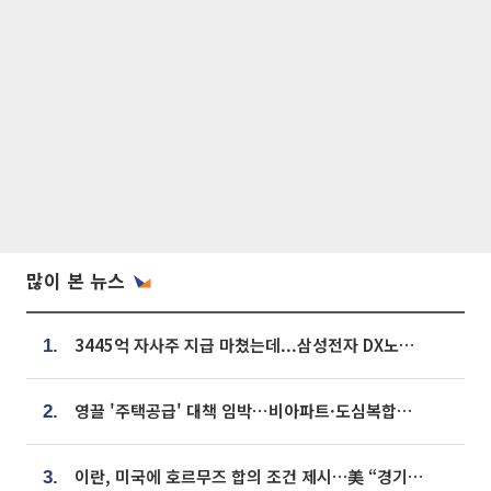
많이 본 뉴스
3445억 자사주 지급 마쳤는데...삼성전자 DX노조, 뒤늦은 '떼쓰기 집회'
1.
영끌 '주택공급' 대책 임박⋯비아파트·도심복합까지 총동원
2.
이란, 미국에 호르무즈 합의 조건 제시…美 “경기 아직 안 끝나” [종합]
3.