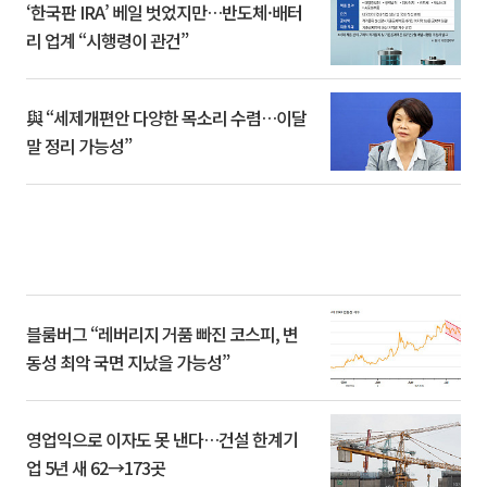
‘한국판 IRA’ 베일 벗었지만…반도체·배터
리 업계 “시행령이 관건”
與 “세제개편안 다양한 목소리 수렴…이달
말 정리 가능성”
블룸버그 “레버리지 거품 빠진 코스피, 변
동성 최악 국면 지났을 가능성”
영업익으로 이자도 못 낸다…건설 한계기
업 5년 새 62→173곳