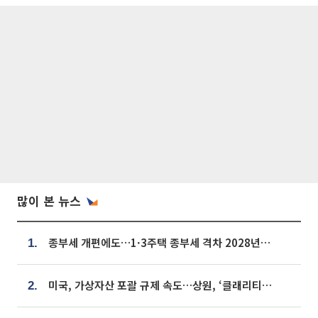
많이 본 뉴스
종부세 개편에도…1·3주택 종부세 격차 2028년부터 확대
1.
미국, 가상자산 포괄 규제 속도…상원, ‘클래리티법’ 9월 절차투표 추진
2.