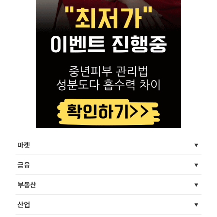
마켓
금융
부동산
산업