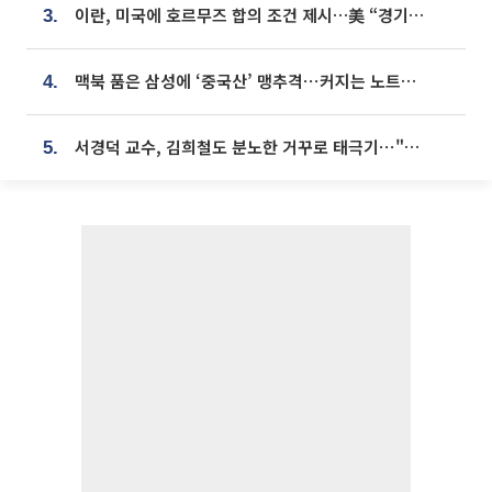
이란, 미국에 호르무즈 합의 조건 제시…美 “경기 아직 안 끝나” [종합]
3.
맥북 품은 삼성에 ‘중국산’ 맹추격⋯커지는 노트북 OLED 시장
4.
서경덕 교수, 김희철도 분노한 거꾸로 태극기⋯"엉터리는 아냐, 아쉬울 뿐"
5.