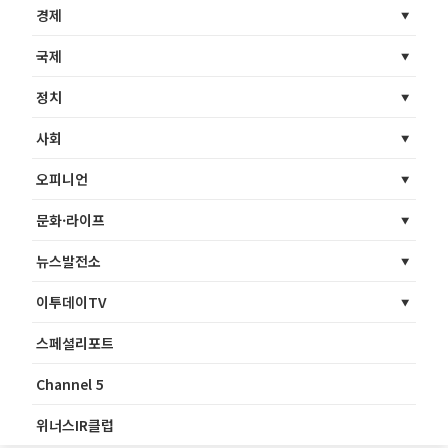
경제
국제
정치
사회
오피니언
문화·라이프
뉴스발전소
이투데이TV
스페셜리포트
Channel 5
위너스IR클럽