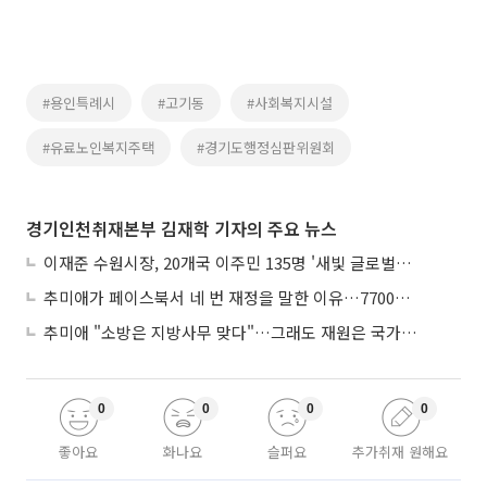
#용인특례시
#고기동
#사회복지시설
#유료노인복지주택
#경기도행정심판위원회
경기인천취재본부 김재학 기자의 주요 뉴스
이재준 수원시장, 20개국 이주민 135명 '새빛 글로벌프렌즈' 위촉
추미애가 페이스북서 네 번 재정을 말한 이유…7700억 추경 열쇠는 도의회에
추미애 "소방은 지방사무 맞다"…그래도 재원은 국가가 나눠야
0
0
0
0
좋아요
화나요
슬퍼요
추가취재 원해요