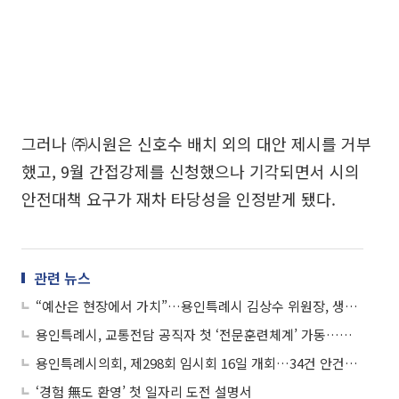
그러나 ㈜시원은 신호수 배치 외의 대안 제시를 거부
했고, 9월 간접강제를 신청했으나 기각되면서 시의
안전대책 요구가 재차 타당성을 인정받게 됐다.
관련 뉴스
“예산은 현장에서 가치”…용인특례시 김상수 위원장, 생활복지예산 전면점검
용인특례시, 교통전담 공직자 첫 ‘전문훈련체계’ 가동…반도체 도시 교통행정 고도화 본격 착수
용인특례시의회, 제298회 임시회 16일 개회…34건 안건심사 돌입
‘경험 無도 환영’ 첫 일자리 도전 설명서