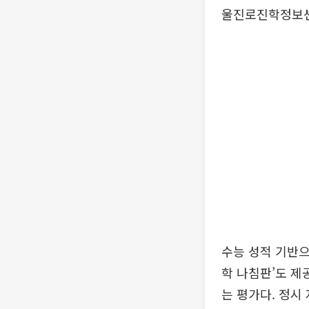
울진로진학정보센
수능 성적 기반으
학 나침판’도 제
는 평가다. 정시