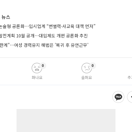
 뉴스
논술형 공론화⋯입시업계 “변별력·사교육 대책 먼저”
발전계획 10월 공개⋯대입제도 개편 공론화 추진
한계"⋯여성 경력유지 해법은 '복귀 후 유연근무’
0
0
화나요
슬퍼요
추