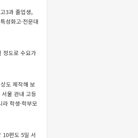
고3과 졸업생,
육·특성화고·전문대
될 정도로 수요가
영상도 제작해 보
지 서울 관내 고등
니라 학생·학부모
10편도 5일 서