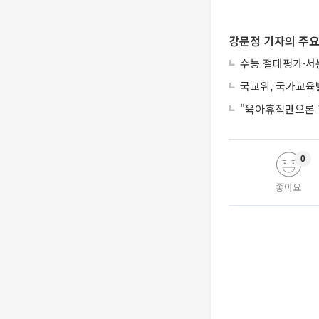
강문정 기자의 주요
수능 절대평가·서
국교위, 국가교육
"육아휴직만으론 
0
좋아요