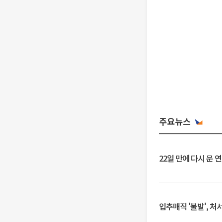
주요뉴스
22일 만에 다시 문 
입추매직 '불발', 처