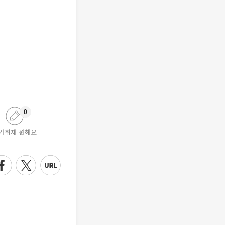
0
가취재 원해요