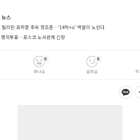
 뉴스
 필리핀 호위함 후속 정조준…‘14척+α’ 싹쓸이 노린다
에 쟁의투표…포스코 노사관계 긴장
0
0
화나요
슬퍼요
추