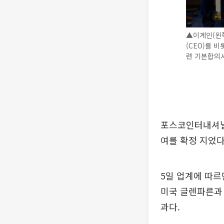
▲이계인(왼쪽
(CEO)를 
련 기본합의서
포스코인터내셔널이
여를 확정 지었다
5일 업계에 따르
미국 글렌파른과 
과다.