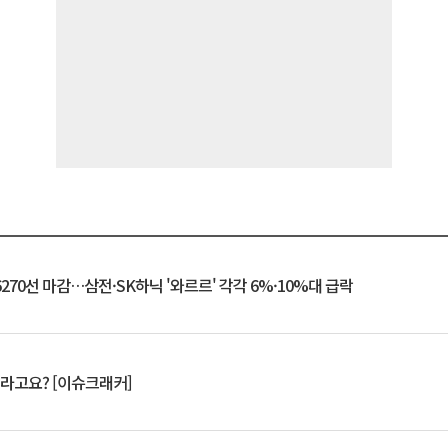
6270선 마감…삼전·SK하닉 '와르르' 각각 6%·10%대 급락
 깨라고요? [이슈크래커]