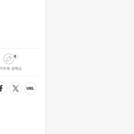
0
가취재 원해요