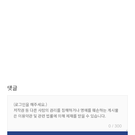
댓글
0 / 300