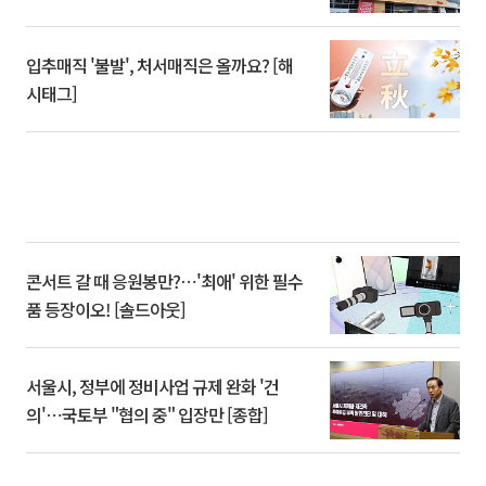
입추매직 '불발', 처서매직은 올까요? [해
시태그]
콘서트 갈 때 응원봉만?⋯'최애' 위한 필수
품 등장이오! [솔드아웃]
서울시, 정부에 정비사업 규제 완화 '건
의'⋯국토부 "협의 중" 입장만 [종합]