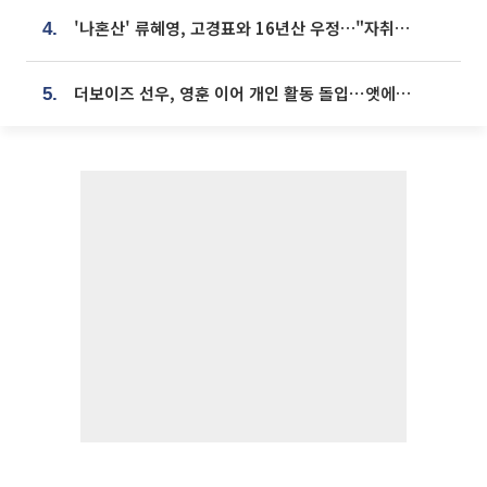
'나혼산' 류혜영, 고경표와 16년산 우정…"자취방서 부모님과 마주쳐"
4.
더보이즈 선우, 영훈 이어 개인 활동 돌입⋯앳에어리어와 전속계약
5.