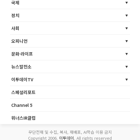
국제
정치
사회
오피니언
문화·라이프
뉴스발전소
이투데이TV
스페셜리포트
Channel 5
위너스IR클럽
무단전재 및 수집, 복사, 재배포, AI학습 이용 금지
Copyright 2006.
이투데이
. All rights reserved