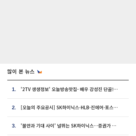
많이 본 뉴스
'2TV 생생정보' 오늘방송맛집- 배우 강성진 단골! 쌀국수ㆍ푸팟퐁 커리 맛집 '블○○○'
1.
[오늘의 주요공시] SK하이닉스·HLB·진에어·포스코홀딩스·네이버·대우건설 등
2.
'불안과 기대 사이' 널뛰는 SK하이닉스…증권가 "HBM4·LTA 기반 펀터멘털 견고"
3.