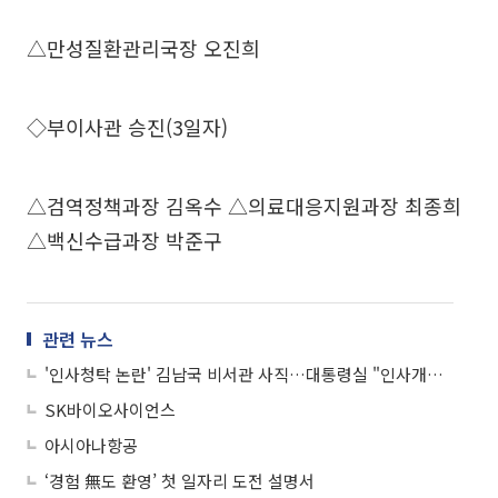
△만성질환관리국장 오진희
◇부이사관 승진(3일자)
△검역정책과장 김옥수 △의료대응지원과장 최종희
△백신수급과장 박준구
관련 뉴스
'인사청탁 논란' 김남국 비서관 사직…대통령실 "인사개입 사실 아냐"
SK바이오사이언스
아시아나항공
‘경험 無도 환영’ 첫 일자리 도전 설명서