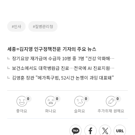
#인사
#질병관리청
세종=김지영 인구정책전문 기자의 주요 뉴스
장기요양 재가급여 수급자 10명 중 7명 “건강 악화해도 집에서”
보건소에서도 대학병원급 진료…전국에 AI 진료지원도구 보급
김영훈 장관 "메가특구법, 52시간 논쟁이 과잉 대표돼"
0
0
0
0
좋아요
화나요
슬퍼요
추가취재 원해요