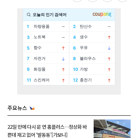
주요뉴스
22일 만에 다시 문 연 홈플러스…정상화 바
쁜데 재고 없어 ‘발동동’[가보니]