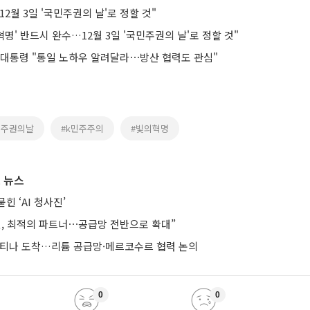
12월 3일 '국민주권의 날'로 정할 것"
혁명' 반드시 완수…12월 3일 '국민주권의 날'로 정할 것"
李대통령 "통일 노하우 알려달라⋯방산 협력도 관심"
민주권의날
#k민주주의
#빛의혁명
 뉴스
힌 ‘AI 청사진’
헨, 최적의 파트너⋯공급망 전반으로 확대”
헨티나 도착…리튬 공급망·메르코수르 협력 논의
0
0