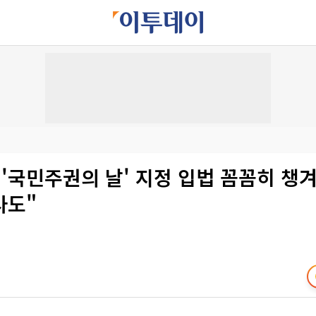
"'국민주권의 날' 지정 입법 꼼꼼히 
사도"