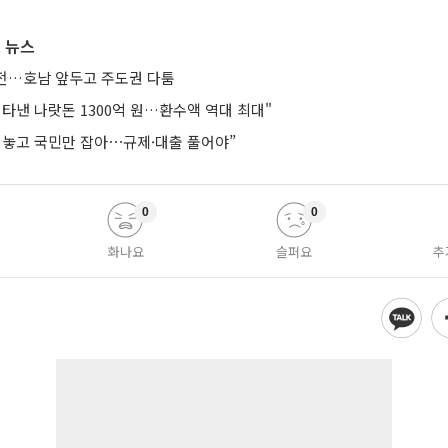
 뉴스
연전…호남 앞두고 주도권 다툼
타낸 나랏돈 1300억 원…환수액 역대 최대"
려놓고 국민만 잡아⋯규제·대출 풀어야”
0
0
화나요
슬퍼요
추