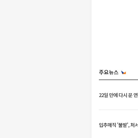
주요뉴스
22일 만에 다시 문 
입추매직 '불발', 처