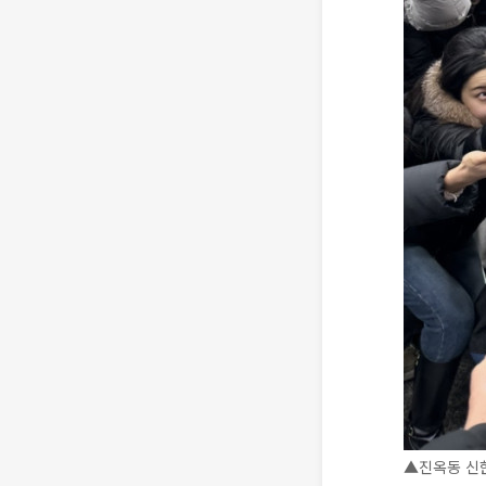
▲진옥동 신한