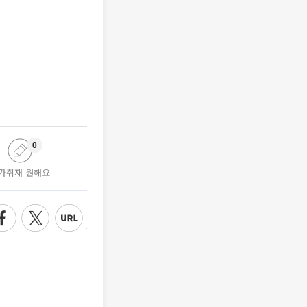
0
가취재 원해요