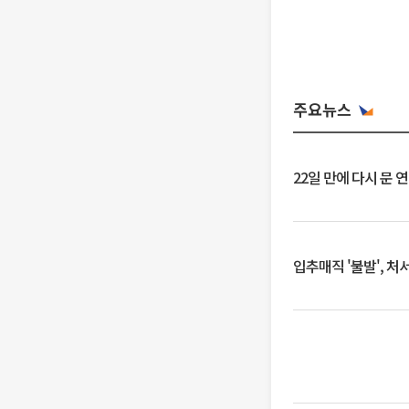
주요뉴스
22일 만에 다시 문 
입추매직 '불발', 처