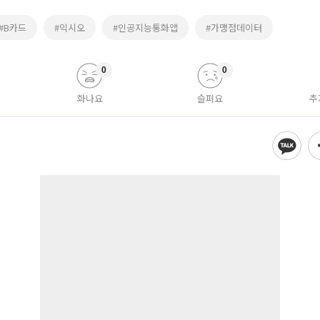
#B카드
#익시오
#인공지능통화앱
#가맹점데이터
0
0
화나요
슬퍼요
추