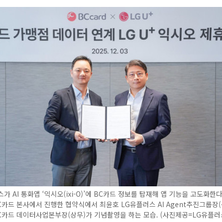
가 AI 통화앱 ‘익시오(ixi-O)’에 BC카드 정보를 탑재해 앱 기능을 고도화한다
C카드 본사에서 진행한 협약식에서 최윤호 LG유플러스 AI Agent추진그룹장(
C카드 데이터사업본부장(상무)가 기념촬영을 하는 모습. (사진제공=LG유플러