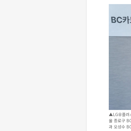
▲LG유플러스
울 종로구 B
과 오성수 B