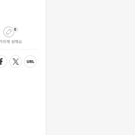
0
가취재 원해요