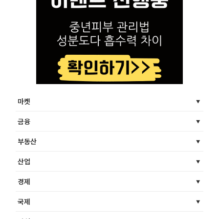
마켓
금융
부동산
산업
경제
국제