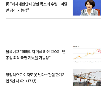
與 “세제개편안 다양한 목소리 수렴…이달
말 정리 가능성”
블룸버그 “레버리지 거품 빠진 코스피, 변
동성 최악 국면 지났을 가능성”
영업익으로 이자도 못 낸다…건설 한계기
업 5년 새 62→173곳