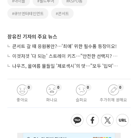
#아이들
#월드투어
#KSPO돔
#큐브엔터테인먼트
#콘서트
장유진 기자의 주요 뉴스
콘서트 갈 때 응원봉만?⋯'최애' 위한 필수품 등장이오!
이것저것 '다 되는' 스트레이 키즈⋯"안전한 선택지? 도전이 재밌죠"
나우즈, 올여름 물들일 '제로섹시'의 맛⋯"모두 '입덕'시킬 것"
0
0
0
0
좋아요
화나요
슬퍼요
추가취재 원해요