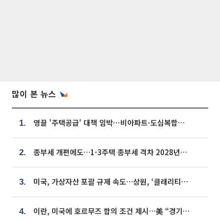
많이 본 뉴스
영끌 '주택공급' 대책 임박⋯비아파트·도심복합까지 총동원
1.
종부세 개편에도…1·3주택 종부세 격차 2028년부터 확대
2.
미국, 가상자산 포괄 규제 속도…상원, ‘클래리티법’ 9월 절차투표 추진
3.
이란, 미국에 호르무즈 합의 조건 제시…美 “경기 아직 안 끝나” [종합]
4.