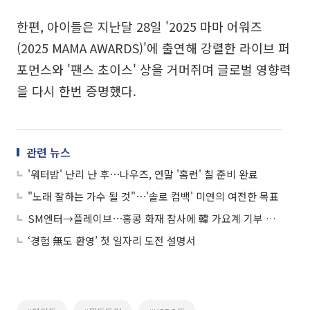
한편, 아이들은 지난달 28일 '2025 마마 어워즈
(2025 MAMA AWARDS)'에 출연해 강렬한 라이브 퍼
포먼스와 '팬스 초이스' 상을 거머쥐며 글로벌 영향력
을 다시 한번 증명했다.
관련 뉴스
'워터밤' 난리 난 후⋯나우즈, 연말 '홈런' 칠 준비 완료
"노래 잘하는 가수 될 것"⋯'솔로 컴백' 미연의 여전한 목표
SM엔터→플레이브⋯홍콩 화재 참사에 韓 가요계 기부 행렬
‘경험 無도 환영’ 첫 일자리 도전 설명서