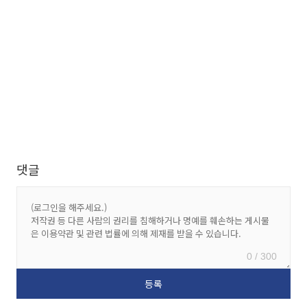
댓글
0 / 300