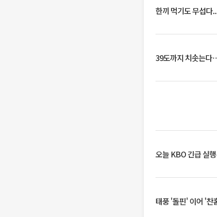
한끼 먹기도 무섭다..
39도까지 치솟는다
오늘 KBO 긴급 실
태풍 '돌핀' 이어 '