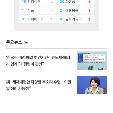
주요뉴스
‘한국판 IRA’ 베일 벗었지만…반도체·배터
리 업계 “시행령이 관건”
與 “세제개편안 다양한 목소리 수렴…이달
말 정리 가능성”