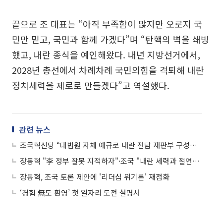
끝으로 조 대표는 “아직 부족함이 많지만 오로지 국
민만 믿고, 국민과 함께 가겠다”며 “탄핵의 벽을 쇄빙
했고, 내란 종식을 예인해왔다. 내년 지방선거에서,
2028년 총선에서 차례차례 국민의힘을 격퇴해 내란
정치세력을 제로로 만들겠다”고 역설했다.
관련 뉴스
조국혁신당 “대법원 자체 예규로 내란 전담 재판부 구성하라”
장동혁 "李 정부 잘못 지적하자"·조국 "내란 세력과 절연해야"…국힘·조국당 첫 회동
장동혁, 조국 토론 제안에 '리더십 위기론' 재점화
‘경험 無도 환영’ 첫 일자리 도전 설명서