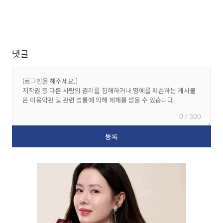
댓글
0 / 300