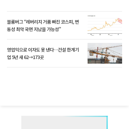
블룸버그 “레버리지 거품 빠진 코스피, 변
동성 최악 국면 지났을 가능성”
영업익으로 이자도 못 낸다…건설 한계기
업 5년 새 62→173곳