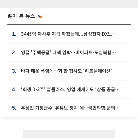
많이 본 뉴스
3445억 자사주 지급 마쳤는데...삼성전자 DX노조, 뒤늦은 '떼쓰기 집회'
1.
영끌 '주택공급' 대책 임박⋯비아파트·도심복합까지 총동원
2.
바다 태운 폭염에…회 한 접시도 ‘히트플레이션’
3.
‘회생 D-3주’ 홈플러스, 영업 재개에도 ‘상품 공급망’ 복구가 생존 관건
4.
우성빈 기장군수 ‘유튜브 정치’에…국민의힘 군의원들 집단 반발
5.