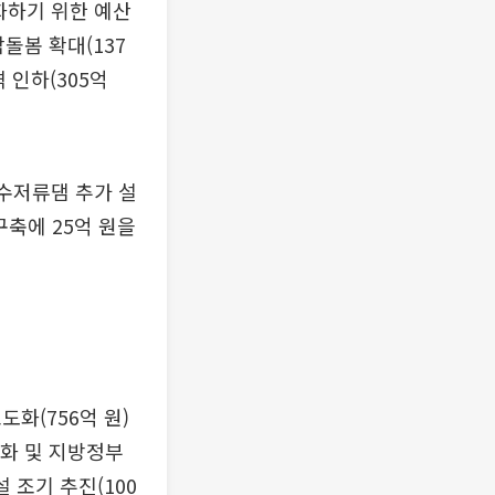
화하기 위한 예산
돌봄 확대(137
 인하(305억
하수저류댐 추가 설
구축에 25억 원을
화(756억 원)
강화 및 지방정부
 조기 추진(100