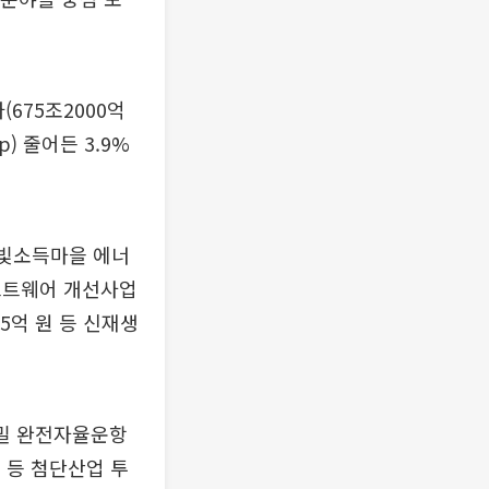
675조2000억
) 줄어든 3.9%
햇빛소득마을 에너
소프트웨어 개선사업
5억 원 등 신재생
정밀 완전자율운항
) 등 첨단산업 투