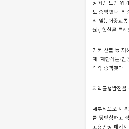
장애인·노인·위기
도 증액했다. 최
억 원), 대중교
원), 햇살론 특
가뭄·산불 등 재
계, 계단식논·인
각각 증액했다.
지역균형발전을 
세부적으로 지역거
를 뒷받침하고 석
고용안정 패키지 