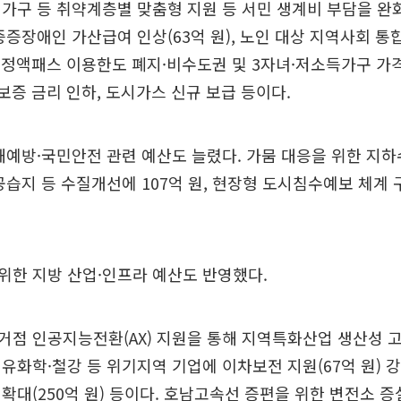
가구 등 취약계층별 맞춤형 지원 등 서민 생계비 부담을 완
증증장애인 가산급여 인상(63억 원), 노인 대상 지역사회 통합
통 정액패스 이용한도 폐지·비수도권 및 3자녀·저소득가구 가격
례보증 금리 인하, 도시가스 신규 보급 등이다.
해예방·국민안전 관련 예산도 늘렸다. 가뭄 대응을 위한 지
공습지 등 수질개선에 107억 원, 현장형 도시침수예보 체계 
위한 지방 산업·인프라 예산도 반영했다.
점 인공지능전환(AX) 지원을 통해 지역특화산업 생산성 고도
유화학·철강 등 위기지역 기업에 이차보전 지원(67억 원) 
확대(250억 원) 등이다. 호남고속선 증편을 위한 변전소 증설