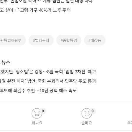
재판부’ 헌법소원 각하⋯“계류 법안은 심판 대상 아냐”
고 싶어…’ 고령 가구 40%가 노후 주택
내란특별재판부
#법왜곡죄
#종합특검
#대장동
 뉴스
의했지만 '형소법'은 강행…8월 국회 '입법 2차전' 예고
권 완전 폐지' 법안, 국회 본회의서 민주당 주도 통과
 후보에 최길수 추천…10년 공백 해소 속도
0
0
화나요
슬퍼요
추