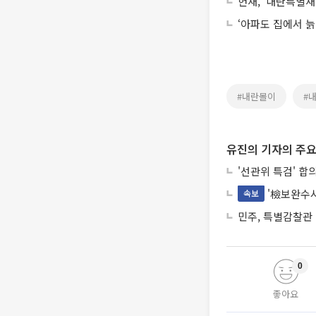
헌재, ‘내란특별
‘아파도 집에서 늙
#내란몰이
#
유진의 기자의 주요
'선관위 특검' 합
'檢보완수사
속보
민주, 특별감찰관
0
좋아요