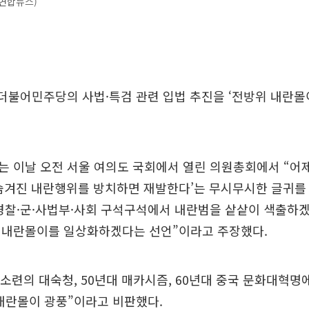
 (연합뉴스)
더불어민주당의 사법·특검 관련 입법 추진을 ‘전방위 내란몰
 이날 오전 서울 여의도 국회에서 열린 의원총회에서 “어
 숨겨진 내란행위를 방치하면 재발한다’는 무시무시한 글귀를
경찰·군·사법부·사회 구석구석에서 내란범을 샅샅이 색출하겠
 내란몰이를 일상화하겠다는 선언”이라고 주장했다.
대 소련의 대숙청, 50년대 매카시즘, 60년대 중국 문화대혁명
 내란몰이 광풍”이라고 비판했다.