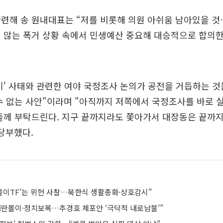
련해 송 원내대표는 “저를 비롯해 의원 아쉬움 남아있을 것
 않는 폭거 상황 속에서 민생예산 중요해 대승적으로 합의한
기' 사태와 관련한 여야 국정조사 논의가 공전을 거듭하는 것
수 없는 사안"이라며 "아직까지 저쪽에서 국정조사를 바로
들께 부탁드린다. 지구 끝까지라도 쫓아가서 대장동은 끝까
당부했다.
란몰이TF’는 위헌 사찰…북한식 생활총화·상호감시”
내란몰이·정치보복…추경호 체포안 ‘극닥적 내로남불’”