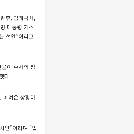
판부, 법왜곡죄,
재명 대통령 기소
는 선언”이라고
란몰이 수사의 정
했다.
는 어려운 상황이
 사안”이라며 “법