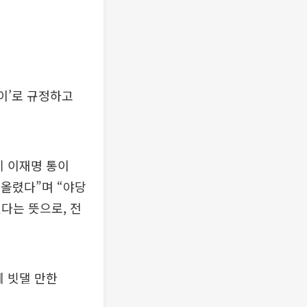
이’로 규정하고
제 이재명 통이
 올렸다”며 “야당
다는 뜻으로, 전
에 빗댈 만한