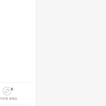
0
가취재 원해요