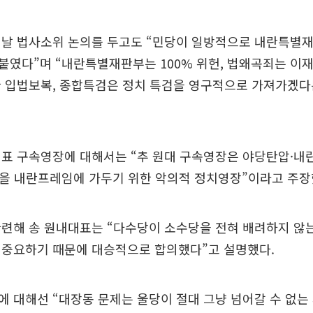
전날 법사소위 논의를 두고도 “민당이 일방적으로 내란특별재
였다”며 “내란특별재판부는 100% 위헌, 법왜곡죄는 이
한 입법보복, 종합특검은 정치 특검을 영구적으로 가져가겠다
대표 구속영장에 대해서는 “추 원대 구속영장은 야당탄압·내
힘을 내란프레임에 가두기 위한 악의적 정치영장”이라고 주장
관련해 송 원내대표는 “다수당이 소수당을 전혀 배려하지 않
 중요하기 때문에 대승적으로 합의했다”고 설명했다.
 대해선 “대장동 문제는 울당이 절대 그냥 넘어갈 수 없는