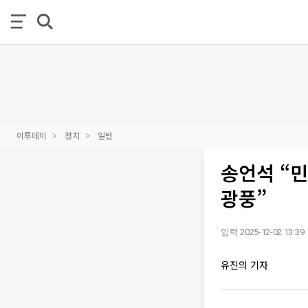
이투데이
정치
일반
송언석 “
광풍”
입력 2025-12-02 13:39
유진의 기자