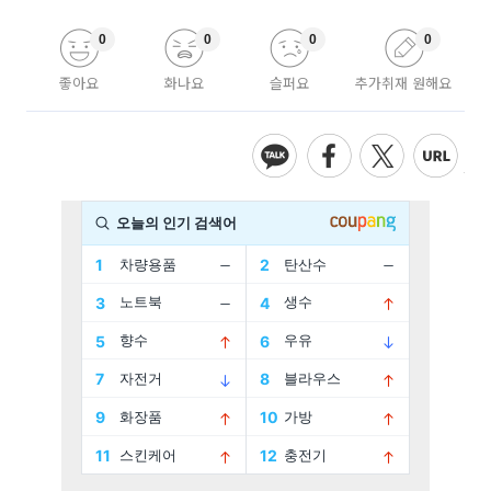
0
0
0
0
좋아요
화나요
슬퍼요
추가취재 원해요