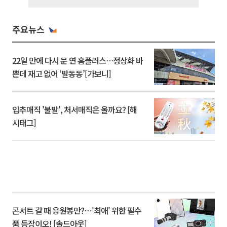
주요뉴스
22일 만에 다시 문 연 홈플러스…정상화 바
쁜데 재고 없어 ‘발동동’[가보니]
입추매직 '불발', 처서매직은 올까요? [해
시태그]
콘서트 갈 때 응원봉만?⋯'최애' 위한 필수
품 등장이오! [솔드아웃]