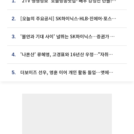
'2TV 생생정보' 오늘방송맛집- 배우 강성진 단골! 쌀국수ㆍ푸팟퐁 커리 맛집 '블○○○'
1.
[오늘의 주요공시] SK하이닉스·HLB·진에어·포스코홀딩스·네이버·대우건설 등
2.
'불안과 기대 사이' 널뛰는 SK하이닉스…증권가 "HBM4·LTA 기반 펀터멘털 견고"
3.
'나혼산' 류혜영, 고경표와 16년산 우정…"자취방서 부모님과 마주쳐"
4.
더보이즈 선우, 영훈 이어 개인 활동 돌입⋯앳에어리어와 전속계약
5.