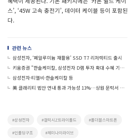
혜택이 제공된다. 기본 패키지에는 ‘카본 쉴드 케이
스’, ‘45W 고속 충전기’, 데이터 케이블 등이 포함된
다.
관련 뉴스
삼성전자, ‘폐알루미늄 재활용’ SSD T7 리저렉티드 출시
키움증권 "한솔케미칼, 삼성전자 D램 투자 확대 수혜 기대⋯목표가↑"
삼성전자·티엘비·한솔케미칼 등
美 클래리티 법안 연내 통과 가능성 13%…상원 문턱서 제동
#삼성전자
#갤럭시Z트라이폴드
#폴더블스마트폰
#인폴딩구조
#제미나이라이브