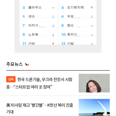
주요뉴스
한국 드론기술, 우크라 전장서 시험
단독
중…“스타트업 여러 곳 참여”
美 미사일 재고 ‘빨간불’…K방산 북미 진출
기대