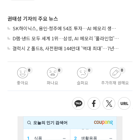
권태성 기자의 주요 뉴스
SK하이닉스, 용인·청주에 54조 투자…AI 메모리 생산기지 키운다
D램·낸드 모두 세계 1위…삼성, AI 메모리 '풀라인업'으로 승부
갤럭시 Z 폴드8, 사전판매 144만대 '역대 최대'…7년만에 갤노트10 기록 넘어
0
0
0
0
좋아요
화나요
슬퍼요
추가취재 원해요