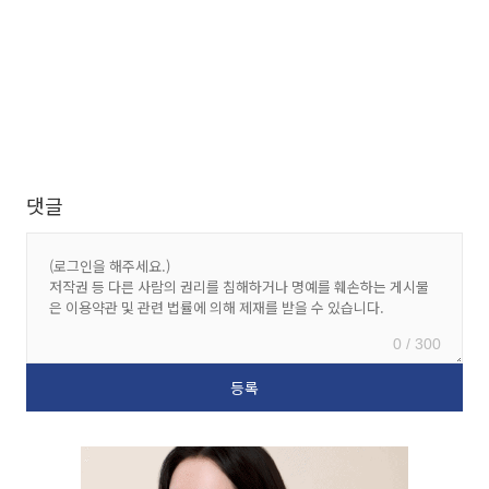
댓글
0 / 300