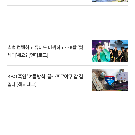
빅뱅 컴백하고 튜이드 데뷔하고⋯K팝 '몇
세대'세요? [엔터로그]
KBO 폭염 '여름방학' 끝…프로야구 갈 길
멀다 [해시태그]