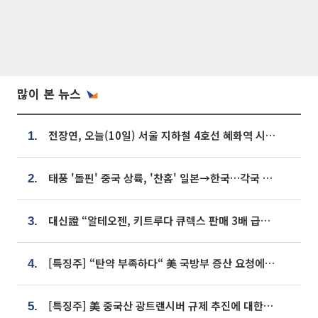
많이 본 뉴스
전장연, 오늘(10일) 서울 지하철 4호선 혜화역 시위…1호선 용산역 무정차
1.
태풍 '돌핀' 중국 상륙, '찬홈' 일본→한국…각국 기상청 예상 경로는?
2.
대신證 “알테오젠, 키트루다 큐렉스 판매 3배 급증…목표가 41만원 상향”
3.
[특징주] “탄약 부족하다“ 美 국방부 증산 요청에⋯국내 방산주 급등세
4.
[특징주] 美 중국산 광트랜시버 규제 추진에 대한광통신 등 광통신株 강세
5.