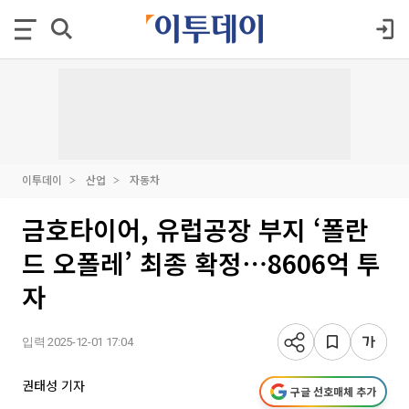
이투데이
산업
자동차
금호타이어, 유럽공장 부지 ‘폴란
드 오폴레’ 최종 확정⋯8606억 투
자
입력 2025-12-01 17:04
권태성 기자
구글 선호매체 추가