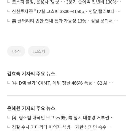
코스피 불장, 운용사 '방긋'⋯ 3분기 순이익 전년비 130% 급증
신한투자證 “12월 코스피 3800~4150p…연말 랠리보다 실적 대비 점검”
美 클래리티 법안 연내 통과 가능성 13%…상원 문턱서 제동
#주식
#코스피
김효숙 기자의 주요 뉴스
‘中 D램 굴기’ CXMT, 데뷔 첫날 466% 폭등…G2 AI 패권 ‘쩐의 전쟁’
윤혜원 기자의 주요 뉴스
與, 형소법 대국민 보고 vs 野, 靑 앞서 대통령 거부권 촉구
경찰 수사 기다리다 피의자 석방…기한 넘기면 속수무책