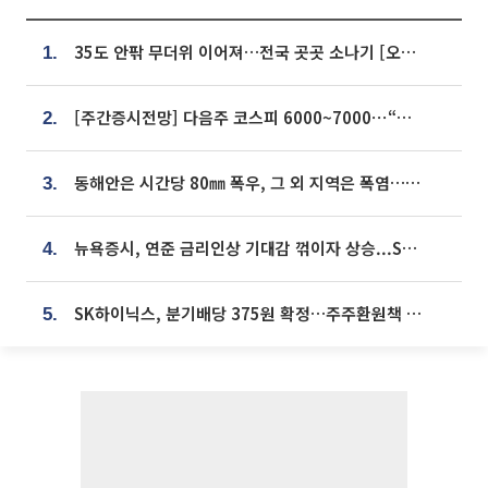
35도 안팎 무더위 이어져…전국 곳곳 소나기 [오늘 날씨]
1.
[주간증시전망] 다음주 코스피 6000~7000⋯“外人 수급은 정책이 변수”
2.
동해안은 시간당 80㎜ 폭우, 그 외 지역은 폭염…‘극과 극 날씨’
3.
뉴욕증시, 연준 금리인상 기대감 꺾이자 상승...S&P500 사상 최고치 [종합]
4.
SK하이닉스, 분기배당 375원 확정…주주환원책 9월로 앞당겨 발표
5.