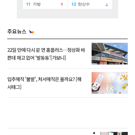
주요뉴스
22일 만에 다시 문 연 홈플러스…정상화 바
쁜데 재고 없어 ‘발동동’[가보니]
입추매직 '불발', 처서매직은 올까요? [해
시태그]