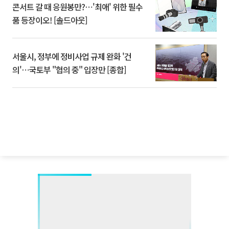
콘서트 갈 때 응원봉만?⋯'최애' 위한 필수
품 등장이오! [솔드아웃]
서울시, 정부에 정비사업 규제 완화 '건
의'⋯국토부 "협의 중" 입장만 [종합]