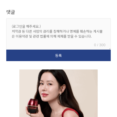
댓글
0 / 300