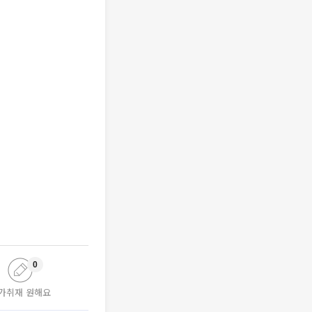
0
가취재 원해요