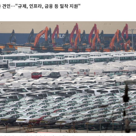
견인⋯"규제, 인프라, 금융 등 밀착 지원"