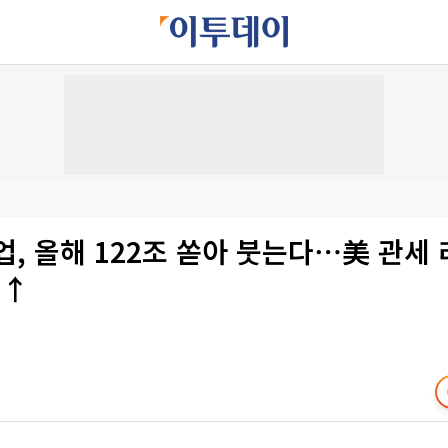
업, 올해 122조 쏟아 붓는다⋯美 관세
조↑