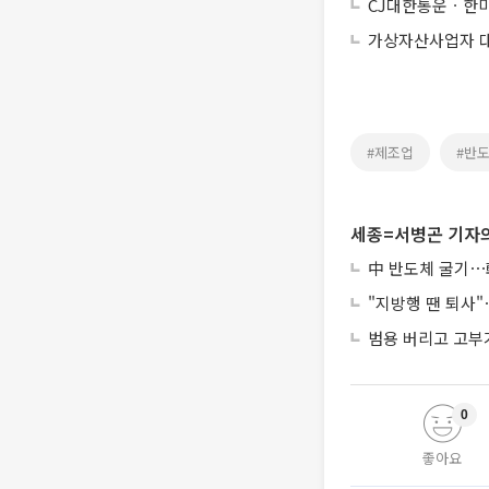
CJ대한통운ㆍ한
가상자산사업자 대주
#제조업
#반
세종=서병곤 기자의
中 반도체 굴기⋯韓
"지방행 땐 퇴사"
범용 버리고 고부가
0
좋아요