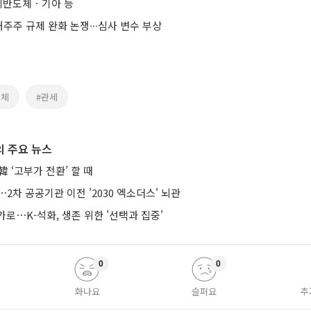
미반도체ㆍ기아 등
주 규제 완화 논쟁∙∙∙심사 변수 부상
도체
#관세
 주요 뉴스
 ‘고부가 전환’ 할 때
⋯2차 공공기관 이전 '2030 엑소더스' 뇌관
로⋯K-석화, 생존 위한 '선택과 집중'
0
0
화나요
슬퍼요
추