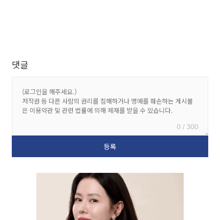
댓글
0 / 300