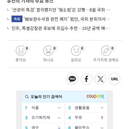
유진의 기자의 주요 뉴스
'선관위 특검' 합의했지만 '형소법'은 강행…8월 국회 '입법 2차전' 예고
'檢보완수사권 완전 폐지' 법안, 국회 본회의서 민주당 주도 통과
속보
민주, 특별감찰관 후보에 최길수 추천…10년 공백 해소 속도
0
0
0
0
좋아요
화나요
슬퍼요
추가취재 원해요