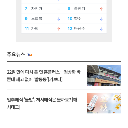
주요뉴스
22일 만에 다시 문 연 홈플러스…정상화 바
쁜데 재고 없어 ‘발동동’[가보니]
입추매직 '불발', 처서매직은 올까요? [해
시태그]