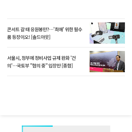
콘서트 갈 때 응원봉만?⋯'최애' 위한 필수
품 등장이오! [솔드아웃]
서울시, 정부에 정비사업 규제 완화 '건
의'⋯국토부 "협의 중" 입장만 [종합]