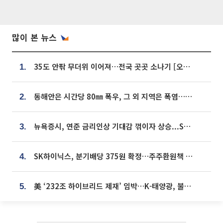
많이 본 뉴스
35도 안팎 무더위 이어져…전국 곳곳 소나기 [오늘 날씨]
1.
동해안은 시간당 80㎜ 폭우, 그 외 지역은 폭염…‘극과 극 날씨’
2.
뉴욕증시, 연준 금리인상 기대감 꺾이자 상승...S&P500 사상 최고치 [종합]
3.
SK하이닉스, 분기배당 375원 확정…주주환원책 9월로 앞당겨 발표
4.
美 ‘232조 하이브리드 제재’ 임박…K-태양광, 불확실성 털고 날개 다나
5.