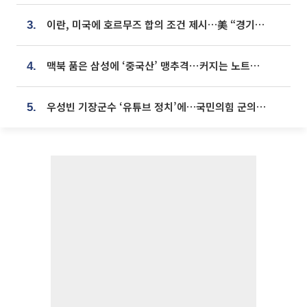
이란, 미국에 호르무즈 합의 조건 제시…美 “경기 아직 안 끝나” [종합]
3.
맥북 품은 삼성에 ‘중국산’ 맹추격⋯커지는 노트북 OLED 시장
4.
우성빈 기장군수 ‘유튜브 정치’에…국민의힘 군의원들 집단 반발
5.