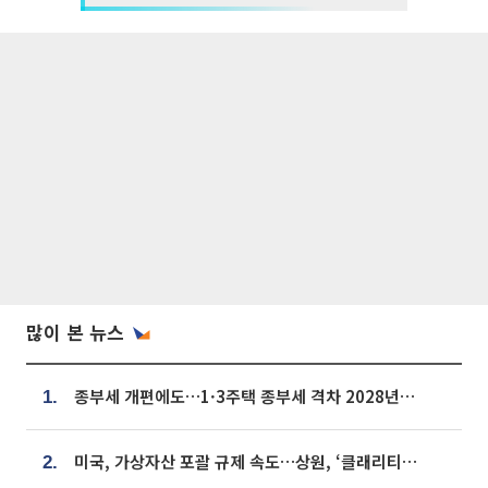
많이 본 뉴스
종부세 개편에도…1·3주택 종부세 격차 2028년부터 확대
1.
미국, 가상자산 포괄 규제 속도…상원, ‘클래리티법’ 9월 절차투표 추진
2.