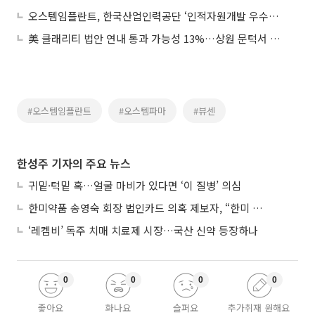
오스템임플란트, 한국산업인력공단 ‘인적자원개발 우수기관’ 인증
美 클래리티 법안 연내 통과 가능성 13%…상원 문턱서 제동
#오스템임플란트
#오스템파마
#뷰센
한성주 기자의 주요 뉴스
귀밑·턱밑 혹…얼굴 마비가 있다면 ‘이 질병’ 의심
한미약품 송영숙 회장 법인카드 의혹 제보자, “한미 잘 되기 바라는 마음”
‘레켐비’ 독주 치매 치료제 시장…국산 신약 등장하나
0
0
0
0
좋아요
화나요
슬퍼요
추가취재 원해요