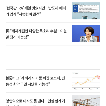
‘한국판 IRA’ 베일 벗었지만…반도체·배터
리 업계 “시행령이 관건”
與 “세제개편안 다양한 목소리 수렴…이달
말 정리 가능성”
블룸버그 “레버리지 거품 빠진 코스피, 변
동성 최악 국면 지났을 가능성”
영업익으로 이자도 못 낸다…건설 한계기