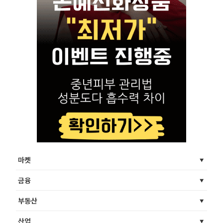
마켓
금융
부동산
산업