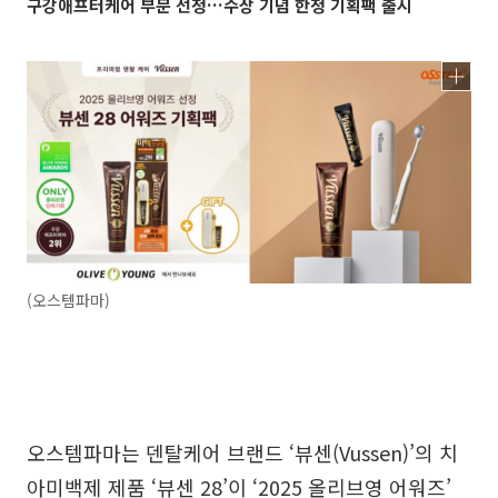
구강애프터케어 부문 선정…수상 기념 한정 기획팩 출시
(오스템파마)
오스템파마는 덴탈케어 브랜드 ‘뷰센(Vussen)’의 치
아미백제 제품 ‘뷰센 28’이 ‘2025 올리브영 어워즈’