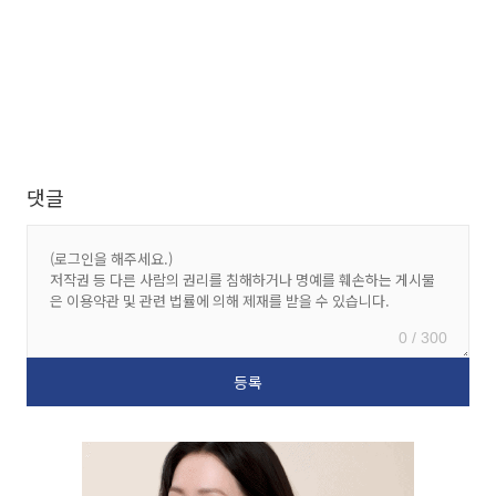
댓글
0 / 300