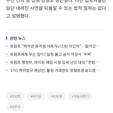
일단 내려진 사면을 되돌릴 수 있는 법적 절차는 없다
고 설명했다.
관련 뉴스
트럼프 "백악관 총격범 아프가니스탄 이민자"…反이민정책 강화 예고
트럼프에게 무슨 일이? 일정 줄고 공식 석상서 '꾸벅'
트럼프 행정부, 바이든 재임 시절 입국 난민 대상 "전원 재심사"
STO 하위법규 예상안, 풀링·거래한도·정형증권 로드맵 제시
#트럼프
#바이든
#오토펜
#자동서명기
#공화당