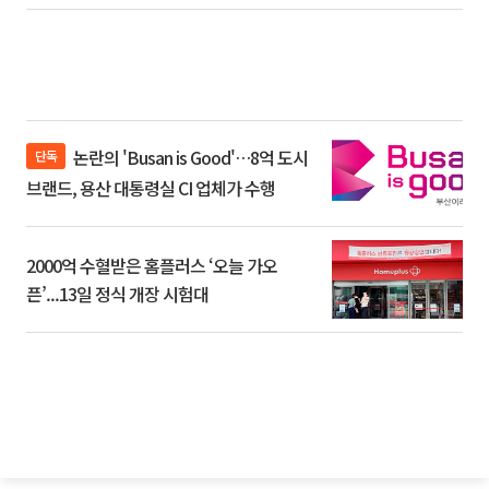
논란의 'Busan is Good'…8억 도시
단독
브랜드, 용산 대통령실 CI 업체가 수행
2000억 수혈받은 홈플러스 ‘오늘 가오
픈’...13일 정식 개장 시험대