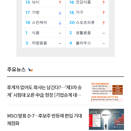
주요뉴스
후계자 없어도 회사는 남긴다?…‘제3자 승
계’ 시험대 오른 中企 현장 [기업승계 대전
환]
MSCI 발표 D-7…후보주 반등에 편입 기대
재점화