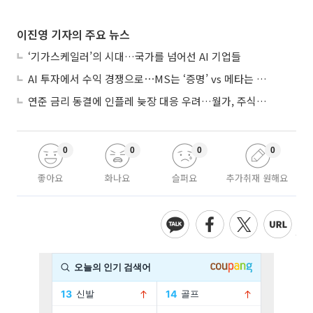
이진영 기자의 주요 뉴스
‘기가스케일러’의 시대…국가를 넘어선 AI 기업들
AI 투자에서 수익 경쟁으로⋯MS는 ‘증명’ vs 메타는 ‘숙제’
연준 금리 동결에 인플레 늦장 대응 우려…월가, 주식도 채권도 던졌다
0
0
0
0
좋아요
화나요
슬퍼요
추가취재 원해요