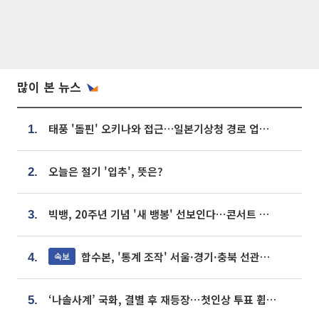
많이 본 뉴스
태풍 '돌핀' 오키나와 접근…일본기상청 경로 업데이트
1.
오늘은 절기 '입추', 뜻은?
2.
빅뱅, 20주년 기념 '새 뱅봉' 선보인다⋯콘서트 앞두고 팝업 개최
3.
합수본, '통계 조작' 서울·경기·충북 선관위 등 추가 압수수색
속보
4.
‘나솔사계’ 국화, 결별 후 재등장⋯첫인상 투표 휩쓸고 ‘인기녀’ 등극
5.