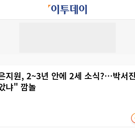
 은지원, 2~3년 안에 2세 소식?⋯박서
았냐" 깜놀