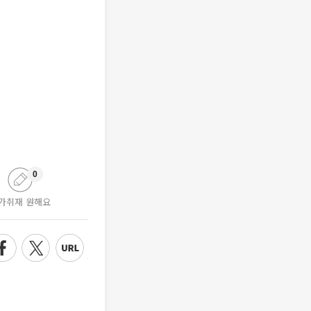
0
가취재 원해요