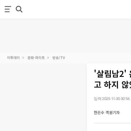
이투데이
문화·라이프
방송/TV
'살림남2'
고 하지 않
입력 2025-11-30 00:56
한은수 객원기자