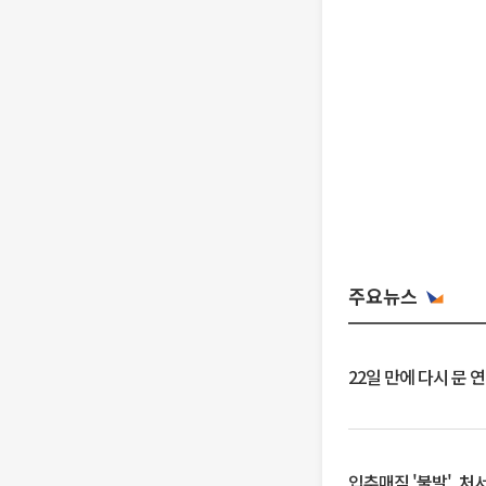
주요뉴스
22일 만에 다시 문 
입추매직 '불발', 처