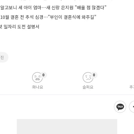
, 알고보니 세 아이 엄마⋯새 신랑 은지원 "배울 점 많겠다"
, 10월 결혼 전 추석 심경⋯"부인이 결혼식에 와주길"
 첫 일자리 도전 설명서
서진
0
0
화나요
슬퍼요
추