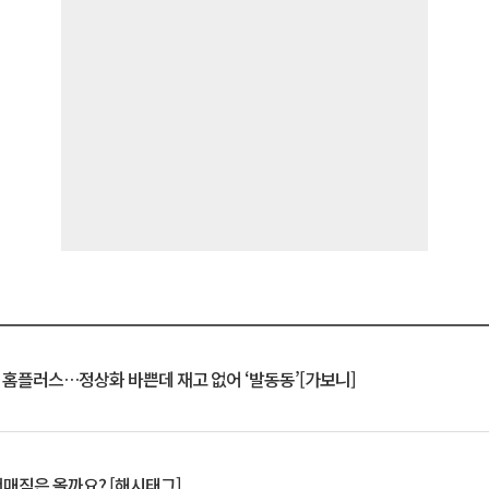
연 홈플러스…정상화 바쁜데 재고 없어 ‘발동동’[가보니]
서매직은 올까요? [해시태그]