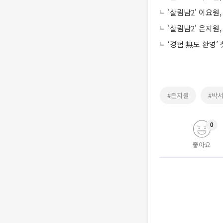
'살림남2' 이요원
'살림남2' 은지원
‘경험 無도 환영’
#은지원
#박
0
좋아요