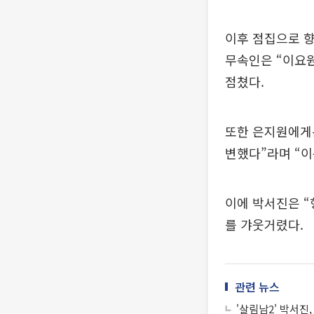
이후 점집으로 향
무속인은 “이요원
점쳤다.
또한 은지원에게는
변했다”라며 “이
이에 박서진은 “
를 갸웃거렸다.
관련 뉴스
'살림남2' 박서진