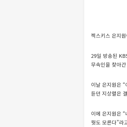
젝스키스 은지원이
29일 방송된 KB
무속인을 찾아간
이날 은지원은 “
듣던 지상렬은 결
이에 은지원은 “
뭣도 모른다”라고