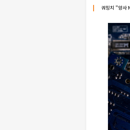
궈밍치 "양사 N