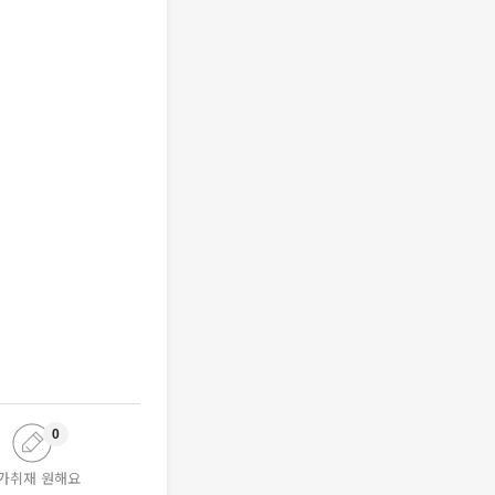
0
가취재 원해요