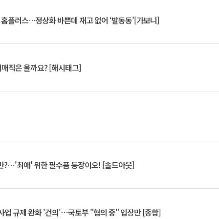
연 홈플러스…정상화 바쁜데 재고 없어 ‘발동동’[가보니]
서매직은 올까요? [해시태그]
?⋯'최애' 위한 필수품 등장이오! [솔드아웃]
업 규제 완화 '건의'⋯국토부 "협의 중" 입장만 [종합]