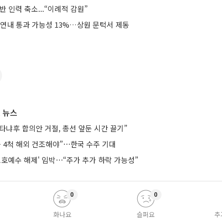
반 인력 축소...“이례적 감원”
 연내 통과 가능성 13%…상원 문턱서 제동
 뉴스
타냐후 합의안 거절, 총선 앞둔 시간 끌기”
등 4척 해외 건조해야”⋯한국 수주 기대
보호예수 해제' 임박⋯“주가 추가 하락 가능성”
0
0
화나요
슬퍼요
추