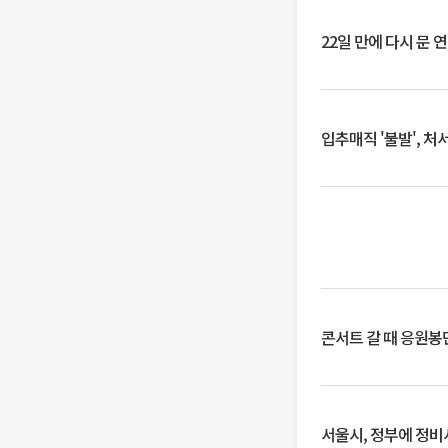
22일 만에 다시 문 
입추매직 '불발', 처
콘서트 갈 때 응원봉만
서울시, 정부에 정비사