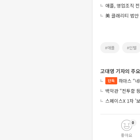
애플, 영업조직 전
美 클래리티 법안
#애플
#인텔
고대영 기자의 주요
하마스 “네
단독
백악관 “전투함 
스페이스X 1차 '
0
좋아요