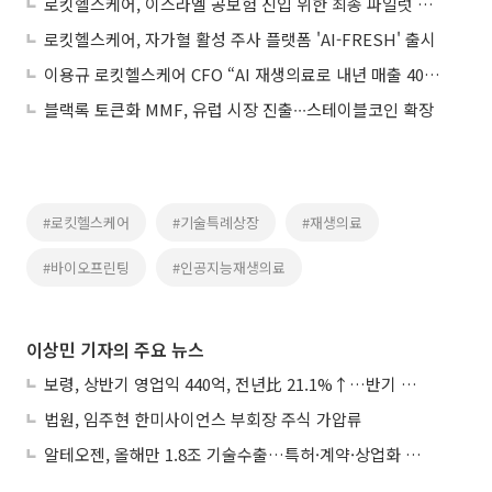
로킷헬스케어, 이스라엘 공보험 진입 위한 최종 파일럿 스터디 승인
로킷헬스케어, 자가혈 활성 주사 플랫폼 'AI-FRESH' 출시
이용규 로킷헬스케어 CFO “AI 재생의료로 내년 매출 400억 도전”
블랙록 토큰화 MMF, 유럽 시장 진출∙∙∙스테이블코인 확장
#로킷헬스케어
#기술특례상장
#재생의료
#바이오프린팅
#인공지능재생의료
이상민 기자의 주요 뉴스
보령, 상반기 영업익 440억, 전년比 21.1%↑…반기 역대 최대
법원, 임주현 한미사이언스 부회장 주식 가압류
알테오젠, 올해만 1.8조 기술수출…특허·계약·상업화 ‘삼박자’