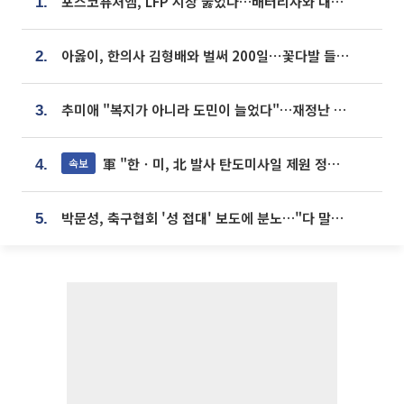
포스코퓨처엠, LFP 시장 뚫었다…배터리사와 대규모 장기 공급 합의
1.
아옳이, 한의사 김형배와 벌써 200일⋯꽃다발 들고 "프러포즈 아냐"
2.
추미애 "복지가 아니라 도민이 늘었다"…재정난 책임론 정면돌파
3.
軍 "한ㆍ미, 北 발사 탄도미사일 제원 정밀분석 중"
속보
4.
박문성, 축구협회 '성 접대' 보도에 분노…"다 말아먹으려고 작정했나"
5.