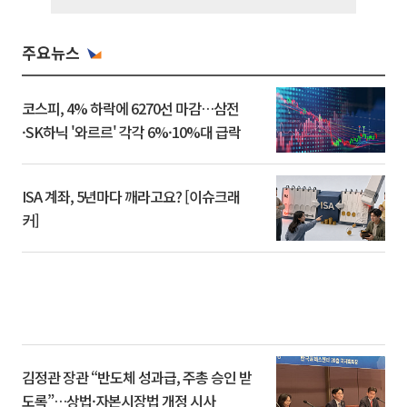
주요뉴스
코스피, 4% 하락에 6270선 마감…삼전
·SK하닉 '와르르' 각각 6%·10%대 급락
ISA 계좌, 5년마다 깨라고요? [이슈크래
커]
김정관 장관 “반도체 성과급, 주총 승인 받
도록”…상법·자본시장법 개정 시사