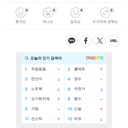
0
0
0
0
좋아요
화나요
슬퍼요
추가취재 원해요