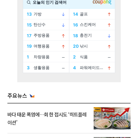
주요뉴스
바다 태운 폭염에…회 한 접시도 ‘히트플레
이션’