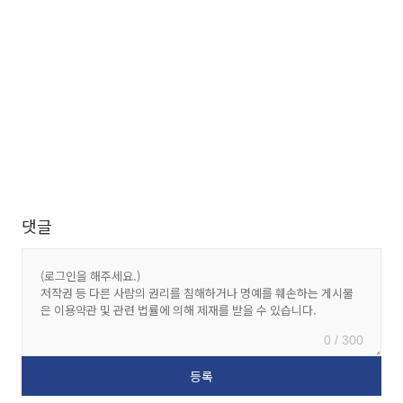
댓글
0 / 300