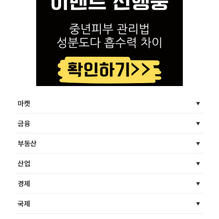
마켓
금융
부동산
산업
경제
국제