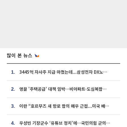
많이 본 뉴스
3445억 자사주 지급 마쳤는데...삼성전자 DX노조, 뒤늦은 '떼쓰기 집회'
1.
영끌 '주택공급' 대책 임박⋯비아파트·도심복합까지 총동원
2.
이란 “호르무즈 새 항로 합의 매우 근접...미국 배상 먼저”
3.
우성빈 기장군수 ‘유튜브 정치’에…국민의힘 군의원들 집단 반발
4.