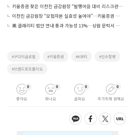
키움증권 찾은 이찬진 금감원장 “발행어음 대비 리스크관리 강화해야”
이찬진 금감원장 “모험자본 실효성 높여야”…키움증권 현장 방문
美 클래리티 법안 연내 통과 가능성 13%…상원 문턱서 제동
#구다이글로벌
#키움증권
#K뷰티
#인수합병
#브랜드포트폴리오
0
0
0
0
좋아요
화나요
슬퍼요
추가취재 원해요