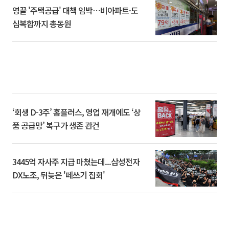
영끌 '주택공급' 대책 임박⋯비아파트·도
심복합까지 총동원
‘회생 D-3주’ 홈플러스, 영업 재개에도 ‘상
품 공급망’ 복구가 생존 관건
3445억 자사주 지급 마쳤는데...삼성전자
DX노조, 뒤늦은 '떼쓰기 집회'