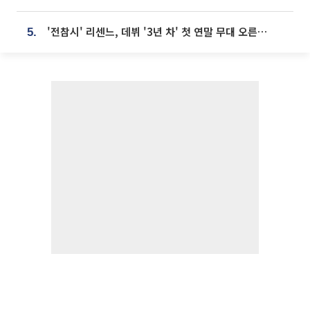
'전참시' 리센느, 데뷔 '3년 차' 첫 연말 무대 오른다⋯"그동안 섭외 안 와"
5.