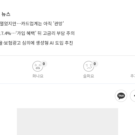
 뉴스
 열었지만⋯카드업계는 아직 '관망'
7.4%⋯‘가입 혜택’ 뒤 고금리 부담 주의
·보험광고 심의에 생성형 AI 도입 추진
0
0
화나요
슬퍼요
추