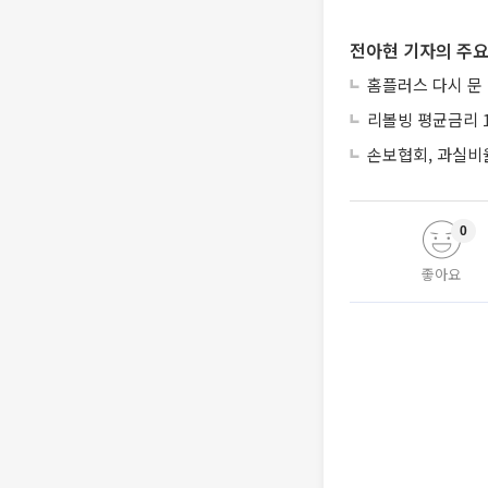
전아현 기자의 주요
홈플러스 다시 문
리볼빙 평균금리 1
손보협회, 과실비율
0
좋아요