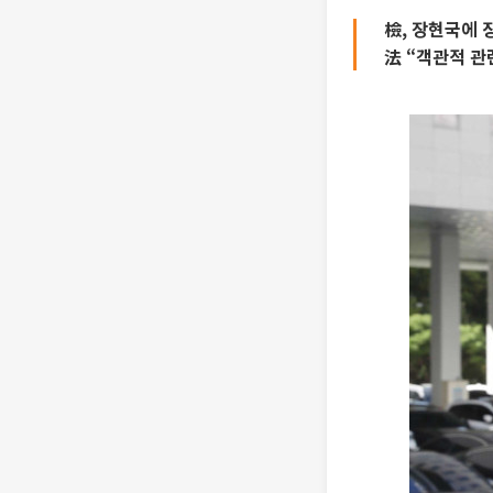
檢, 장현국에 징
法 “객관적 관