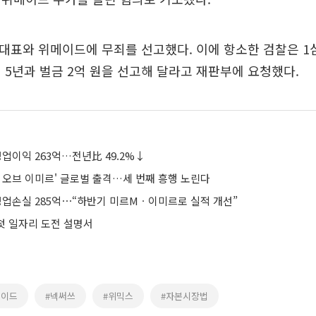
전 대표와 위메이드에 무죄를 선고했다. 이에 항소한 검찰은 1
 5년과 벌금 2억 원을 선고해 달라고 재판부에 요청했다.
업이익 263억…전년比 49.2%↓
 오브 이미르' 글로벌 출격…세 번째 흥행 노린다
영업손실 285억⋯“하반기 미르Mㆍ이미르로 실적 개선”
 첫 일자리 도전 설명서
메이드
#넥써쓰
#위믹스
#자본시장법