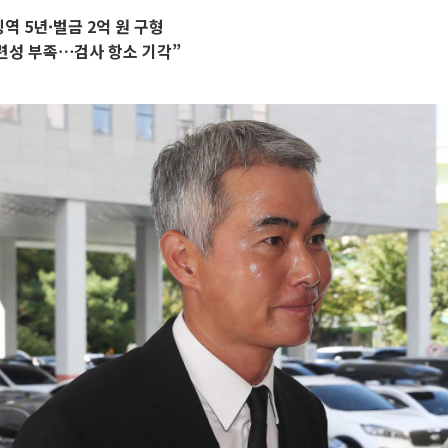
역 5년·벌금 2억 원 구형
련성 부족⋯검사 항소 기각”