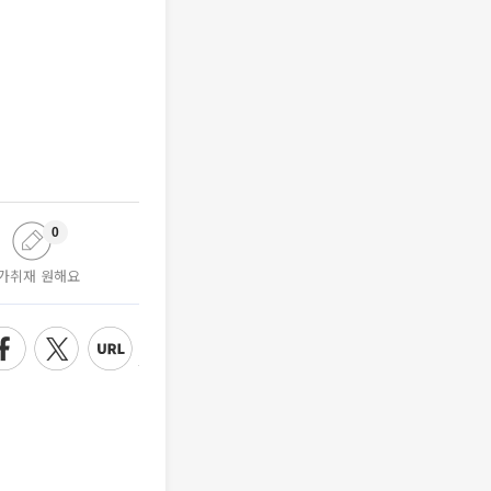
0
가취재 원해요