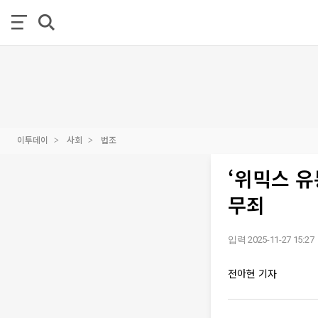
이투데이
사회
법조
‘위믹스 유
무죄
입력 2025-11-27 15:27
전아현 기자