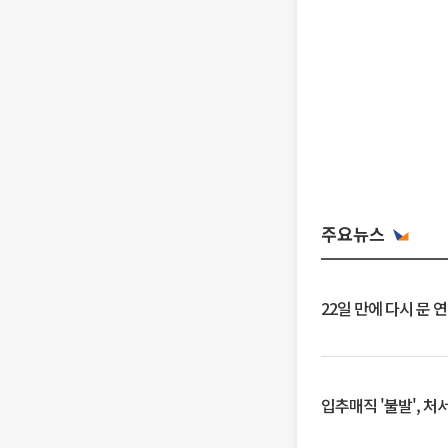
주요뉴스
22일 만에 다시 문 
입추매직 '불발', 처