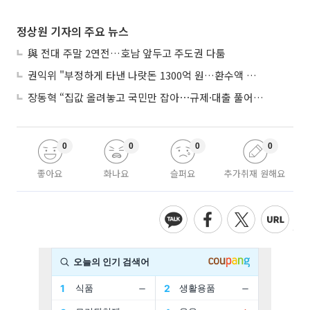
정상원 기자의 주요 뉴스
與 전대 주말 2연전…호남 앞두고 주도권 다툼
권익위 "부정하게 타낸 나랏돈 1300억 원…환수액 역대 최대"
장동혁 “집값 올려놓고 국민만 잡아⋯규제·대출 풀어야”
0
0
0
0
좋아요
화나요
슬퍼요
추가취재 원해요