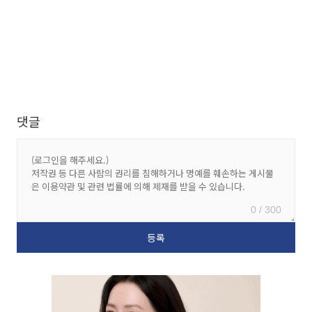
댓글
0 / 300