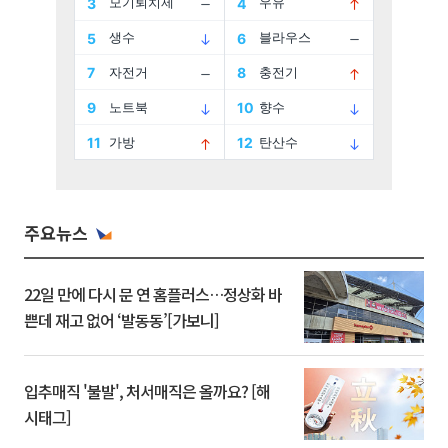
주요뉴스
22일 만에 다시 문 연 홈플러스…정상화 바
쁜데 재고 없어 ‘발동동’[가보니]
입추매직 '불발', 처서매직은 올까요? [해
시태그]