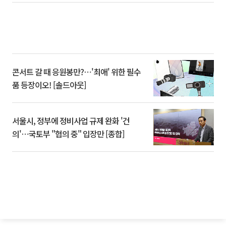
콘서트 갈 때 응원봉만?⋯'최애' 위한 필수
품 등장이오! [솔드아웃]
서울시, 정부에 정비사업 규제 완화 '건
의'⋯국토부 "협의 중" 입장만 [종합]