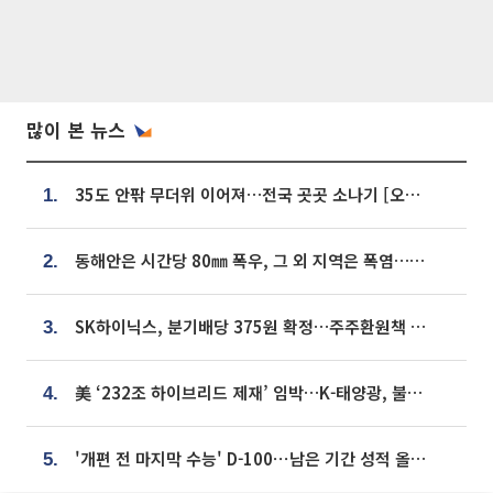
많이 본 뉴스
35도 안팎 무더위 이어져…전국 곳곳 소나기 [오늘 날씨]
1.
동해안은 시간당 80㎜ 폭우, 그 외 지역은 폭염…‘극과 극 날씨’
2.
SK하이닉스, 분기배당 375원 확정…주주환원책 9월로 앞당겨 발표
3.
美 ‘232조 하이브리드 제재’ 임박…K-태양광, 불확실성 털고 날개 다나
4.
'개편 전 마지막 수능' D-100⋯남은 기간 성적 올릴 전략은
5.