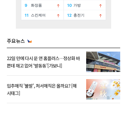
주요뉴스
22일 만에 다시 문 연 홈플러스…정상화 바
쁜데 재고 없어 ‘발동동’[가보니]
입추매직 '불발', 처서매직은 올까요? [해
시태그]