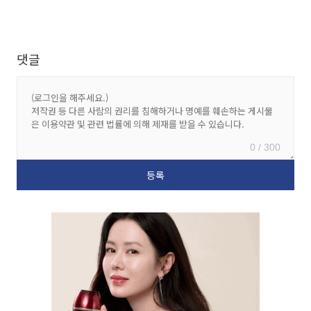
댓글
0 / 300