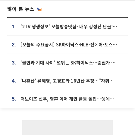
많이 본 뉴스
'2TV 생생정보' 오늘방송맛집- 배우 강성진 단골! 쌀국수ㆍ푸팟퐁 커리 맛집 '블○○○'
1.
[오늘의 주요공시] SK하이닉스·HLB·진에어·포스코홀딩스·네이버·대우건설 등
2.
'불안과 기대 사이' 널뛰는 SK하이닉스…증권가 "HBM4·LTA 기반 펀터멘털 견고"
3.
'나혼산' 류혜영, 고경표와 16년산 우정…"자취방서 부모님과 마주쳐"
4.
더보이즈 선우, 영훈 이어 개인 활동 돌입⋯앳에어리어와 전속계약
5.