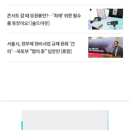
콘서트 갈 때 응원봉만?⋯'최애' 위한 필수
품 등장이오! [솔드아웃]
서울시, 정부에 정비사업 규제 완화 '건
의'⋯국토부 "협의 중" 입장만 [종합]