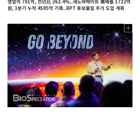
영업익 701억, 전년比 262.4%..세노바메이트 美매출 1722억
원, 3분기 누적 4595억 기록..RPT 후보물질 추가 도입 계획