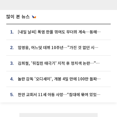
많이 본 뉴스
[내일 날씨] 폭염 한풀 꺾여도 무더위 계속⋯동해안 이틀 연속 비
1.
임영웅, 어느덧 데뷔 10주년⋯"가진 것 없던 시절, 내 앞엔 20명의 팬뿐"
2.
김희철, '뒤집힌 태극기' 지적 후 정치색 논란…"좌우 떠나 우리나라 국기"
3.
놀란 감독 '오디세이', 개봉 4일 만에 100만 돌파⋯'왕사남' 보다 빠르다
4.
천안 교회서 11세 아동 사망…“침대에 묶여 있었다” 진술 확보
5.