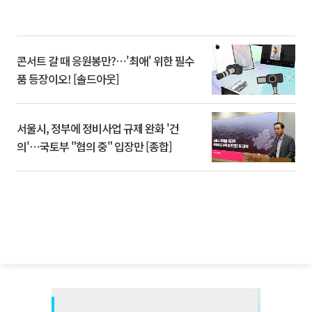
콘서트 갈 때 응원봉만?⋯'최애' 위한 필수
품 등장이오! [솔드아웃]
서울시, 정부에 정비사업 규제 완화 '건
의'⋯국토부 "협의 중" 입장만 [종합]