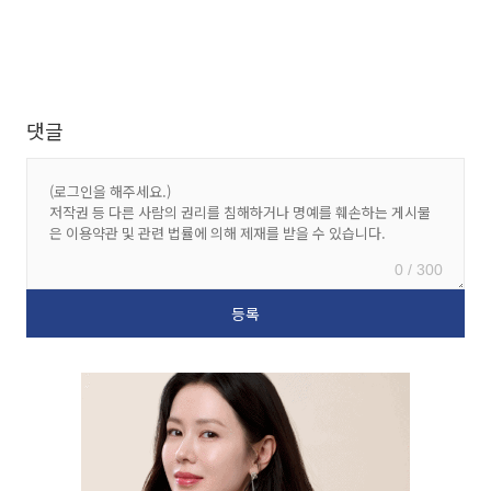
댓글
0 / 300