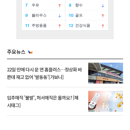
주요뉴스
22일 만에 다시 문 연 홈플러스…정상화 바
쁜데 재고 없어 ‘발동동’[가보니]
입추매직 '불발', 처서매직은 올까요? [해
시태그]