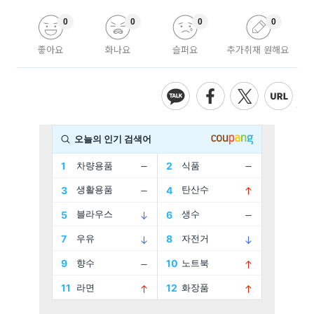
0
0
0
0
좋아요
화나요
슬퍼요
추가취재 원해요