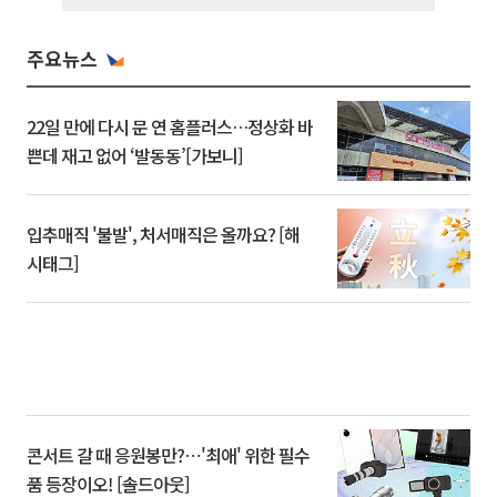
주요뉴스
22일 만에 다시 문 연 홈플러스…정상화 바
쁜데 재고 없어 ‘발동동’[가보니]
입추매직 '불발', 처서매직은 올까요? [해
시태그]
콘서트 갈 때 응원봉만?⋯'최애' 위한 필수
품 등장이오! [솔드아웃]