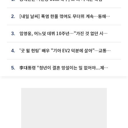
[내일 날씨] 폭염 한풀 꺾여도 무더위 계속⋯동해안 이틀 연속 비
2.
임영웅, 어느덧 데뷔 10주년⋯"가진 것 없던 시절, 내 앞엔 20명의 팬뿐"
3.
'굿 윌 헌팅' 배우 "기아 EV2 덕분에 살아"…교통사고 후 안전성 극찬
4.
李대통령 “청년이 결혼 망설이는 일 없어야...제도상 불이익 조사”
5.