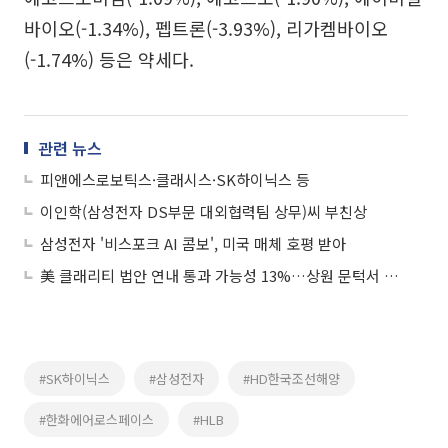
바이오(-1.34%), 펩트론(-3.93%), 리가켐바이오
(-1.74%) 등은 약세다.
관련 뉴스
피앤에스로보틱스·클래시스·SK하이닉스 등
이인학(삼성전자 DS부문 대외협력팀 상무)씨 부친상
삼성전자 '비스포크 AI 콤보', 미국 매체 호평 받아
美 클래리티 법안 연내 통과 가능성 13%…상원 문턱서 제동
#SK하이닉스
#삼성전자
#HD한국조선해양
#한화에어로스페이스
#HLB