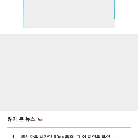
많이 본 뉴스
동해안은 시간당 80㎜ 폭우, 그 외 지역은 폭염…‘극과 극 날씨’
1.