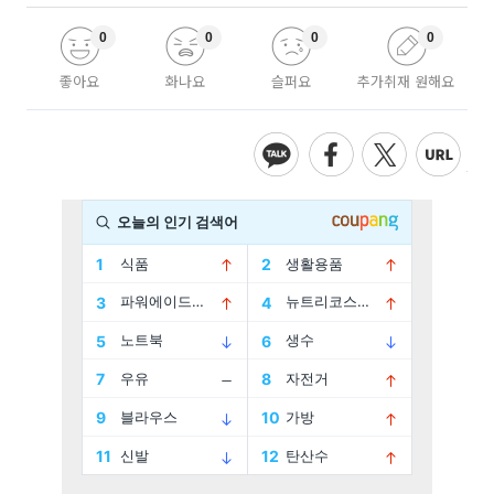
0
0
0
0
좋아요
화나요
슬퍼요
추가취재 원해요