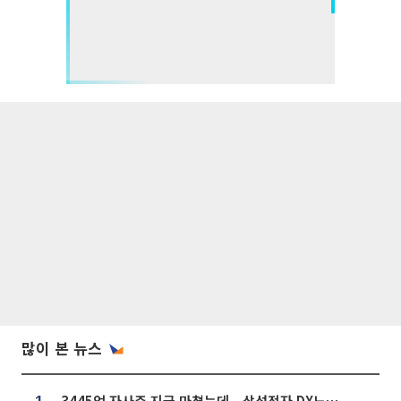
많이 본 뉴스
3445억 자사주 지급 마쳤는데...삼성전자 DX노조, 뒤늦은 '떼쓰기 집회'