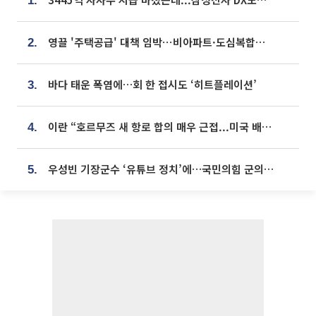
1.
영끌 '주택공급' 대책 임박⋯비아파트·도심복합까지 총동원
2.
바다 태운 폭염에…회 한 접시도 ‘히트플레이션’
3.
이란 “호르무즈 새 항로 합의 매우 근접...미국 배상 먼저”
4.
우성빈 기장군수 ‘유튜브 정치’에…국민의힘 군의원들 집단 반발
5.