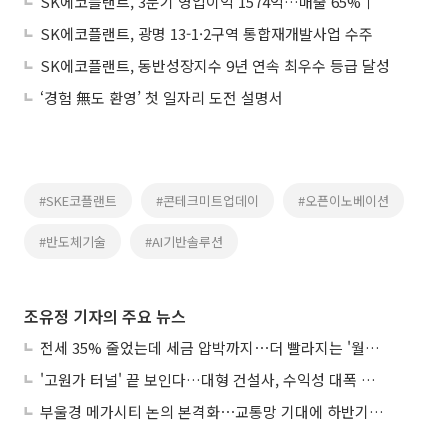
SK에코플랜트, 3분기 영업이익 1574억…매출 65%↑
SK에코플랜트, 광명 13-1·2구역 통합재개발사업 수주
SK에코플랜트, 동반성장지수 9년 연속 최우수 등급 달성
‘경험 無도 환영’ 첫 일자리 도전 설명서
#SKE코플랜트
#콘테크미트업데이
#오픈이노베이션
#반도체기술
#AI기반솔루션
조유정 기자의 주요 뉴스
전세 35% 줄었는데 세금 압박까지⋯더 빨라지는 '월세화'
'고원가 터널' 끝 보인다…대형 건설사, 수익성 대폭 개선
부울경 메가시티 논의 본격화⋯교통망 기대에 하반기 분양시장 '주목'