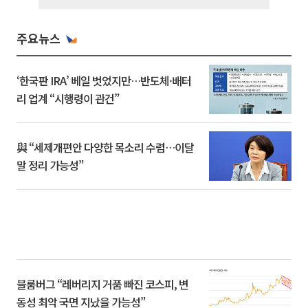
주요뉴스
‘한국판 IRA’ 베일 벗었지만…반도체·배터
리 업계 “시행령이 관건”
與 “세제개편안 다양한 목소리 수렴…이달
말 정리 가능성”
블룸버그 “레버리지 거품 빠진 코스피, 변
동성 최악 국면 지났을 가능성”