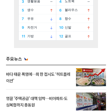
주요뉴스
바다 태운 폭염에…회 한 접시도 ‘히트플레
이션’
영끌 '주택공급' 대책 임박⋯비아파트·도
심복합까지 총동원