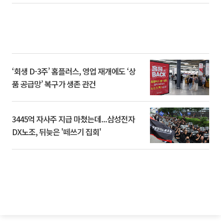
‘회생 D-3주’ 홈플러스, 영업 재개에도 ‘상
품 공급망’ 복구가 생존 관건
3445억 자사주 지급 마쳤는데...삼성전자
DX노조, 뒤늦은 '떼쓰기 집회'