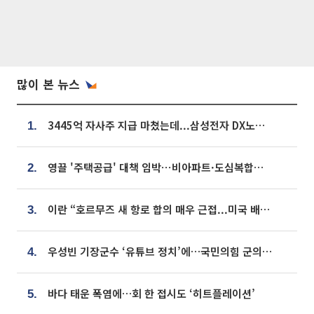
많이 본 뉴스
3445억 자사주 지급 마쳤는데...삼성전자 DX노조, 뒤늦은 '떼쓰기 집회'
1.
영끌 '주택공급' 대책 임박⋯비아파트·도심복합까지 총동원
2.
이란 “호르무즈 새 항로 합의 매우 근접...미국 배상 먼저”
3.
우성빈 기장군수 ‘유튜브 정치’에…국민의힘 군의원들 집단 반발
4.
바다 태운 폭염에…회 한 접시도 ‘히트플레이션’
5.