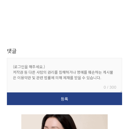
댓글
0 / 300