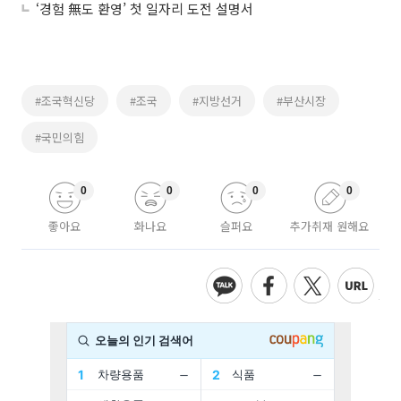
‘경험 無도 환영’ 첫 일자리 도전 설명서
#조국혁신당
#조국
#지방선거
#부산시장
#국민의힘
0
0
0
0
좋아요
화나요
슬퍼요
추가취재 원해요