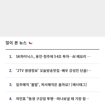
많이 본 뉴스
SK하이닉스, 용인·청주에 54조 투자…AI 메모리 생산기지 키운다
1.
'2TV 생생정보' 오늘방송맛집- 배우 강성진 단골! 쌀국수ㆍ푸팟퐁 커리 맛집 '블○○○'
2.
입추매직 '불발', 처서매직은 올까요? [해시태그]
3.
차인표 "동생 구강암 투병…떠나보낼 때 가장 힘들었다”
4.