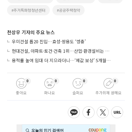
#주거특화형청년센터
#공공주택청약
천상우 기자의 주요 뉴스
우미건설 톱20 진입…효성·쌍용도 ‘껑충’
현대건설, 아파트·토건·건축 1위…산업·환경설비는 삼성E&A
용적률 높여 임대 더 지으라더니…‘제값 보상’ 5개월째 국회에 발목
0
0
0
0
좋아요
화나요
슬퍼요
추가취재 원해요