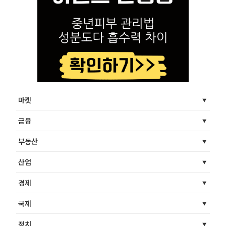
마켓
금융
부동산
산업
경제
국제
정치