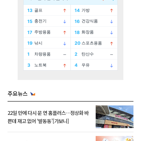
주요뉴스
22일 만에 다시 문 연 홈플러스…정상화 바
쁜데 재고 없어 ‘발동동’[가보니]