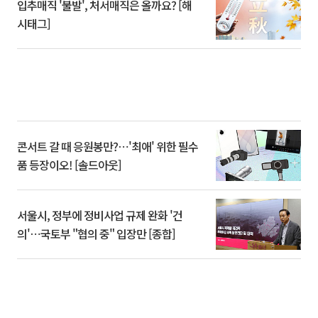
입추매직 '불발', 처서매직은 올까요? [해
시태그]
콘서트 갈 때 응원봉만?⋯'최애' 위한 필수
품 등장이오! [솔드아웃]
서울시, 정부에 정비사업 규제 완화 '건
의'⋯국토부 "협의 중" 입장만 [종합]