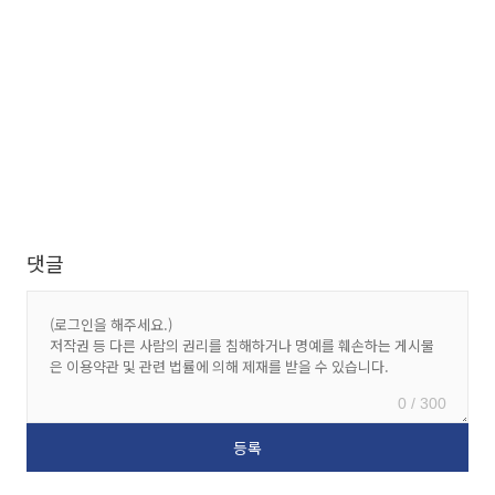
댓글
0 / 300