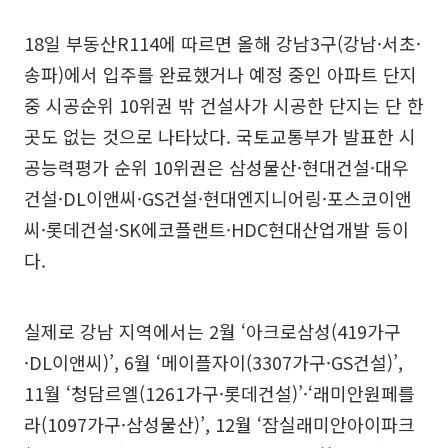
18일 부동산R114에 따르면 올해 강남3구(강남·서초·
송파)에서 입주를 완료했거나 예정 중인 아파트 단지
중 시공순위 10위권 밖 건설사가 시공한 단지는 단 한
곳도 없는 것으로 나타났다. 국토교통부가 발표한 시
공능력평가 순위 10위권은 삼성물산·현대건설·대우
건설·DL이앤씨·GS건설·현대엔지니어링·포스코이앤
씨·롯데건설·SK에코플랜트·HDC현대산업개발 등이
다.
실제로 강남 지역에서는 2월 ‘아크로삼성(419가구
·DL이앤씨)’, 6월 ‘메이플자이(3307가구·GS건설)’,
11월 ‘청담르엘(1261가구·롯데건설)’·‘래미안원페를
라(1097가구·삼성물산)’, 12월 ‘잠실래미안아이파크