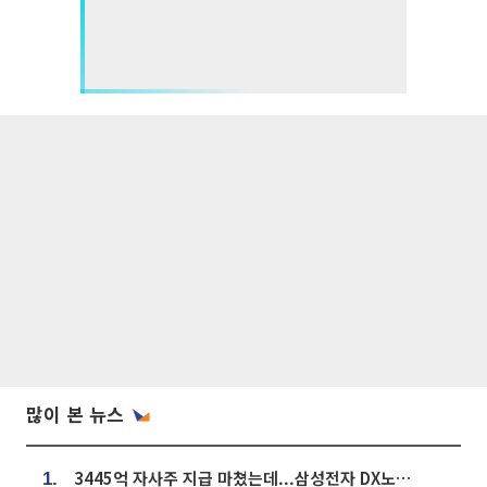
많이 본 뉴스
3445억 자사주 지급 마쳤는데...삼성전자 DX노조, 뒤늦은 '떼쓰기 집회'
1.