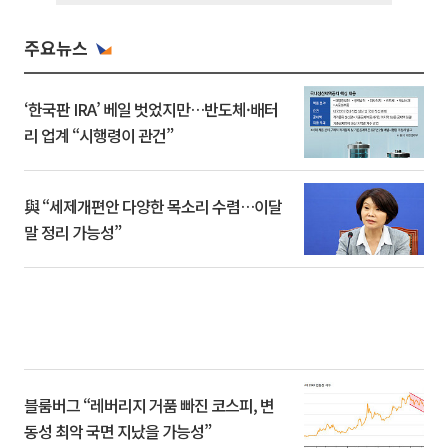
주요뉴스
‘한국판 IRA’ 베일 벗었지만…반도체·배터
리 업계 “시행령이 관건”
與 “세제개편안 다양한 목소리 수렴…이달
말 정리 가능성”
블룸버그 “레버리지 거품 빠진 코스피, 변
동성 최악 국면 지났을 가능성”