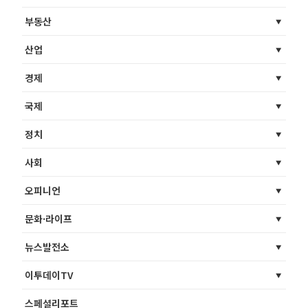
부동산
산업
경제
국제
정치
사회
오피니언
문화·라이프
뉴스발전소
이투데이TV
스페셜리포트