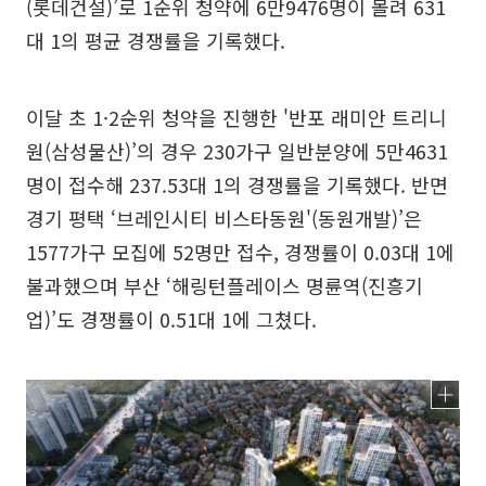
(롯데건설)’로 1순위 청약에 6만9476명이 몰려 631
대 1의 평균 경쟁률을 기록했다.
이달 초 1·2순위 청약을 진행한 '반포 래미안 트리니
원(삼성물산)’의 경우 230가구 일반분양에 5만4631
명이 접수해 237.53대 1의 경쟁률을 기록했다. 반면
경기 평택 ‘브레인시티 비스타동원'(동원개발)’은
1577가구 모집에 52명만 접수, 경쟁률이 0.03대 1에
불과했으며 부산 ‘해링턴플레이스 명륜역(진흥기
업)’도 경쟁률이 0.51대 1에 그쳤다.