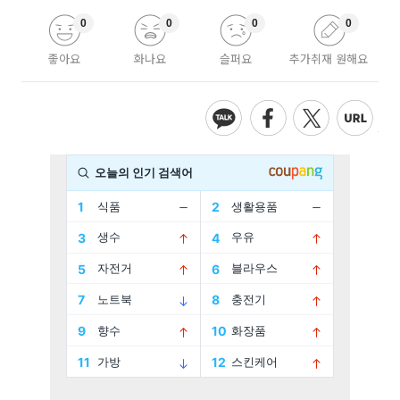
0
0
0
0
좋아요
화나요
슬퍼요
추가취재 원해요