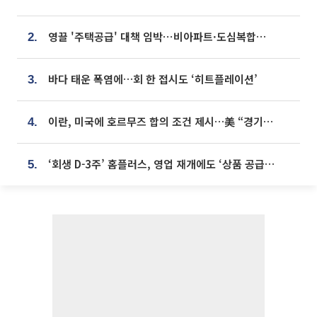
영끌 '주택공급' 대책 임박⋯비아파트·도심복합까지 총동원
2.
바다 태운 폭염에…회 한 접시도 ‘히트플레이션’
3.
이란, 미국에 호르무즈 합의 조건 제시…美 “경기 아직 안 끝나” [종합]
4.
‘회생 D-3주’ 홈플러스, 영업 재개에도 ‘상품 공급망’ 복구가 생존 관건
5.