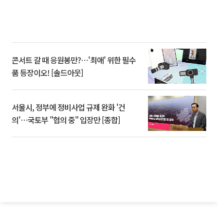
콘서트 갈 때 응원봉만?⋯'최애' 위한 필수
품 등장이오! [솔드아웃]
서울시, 정부에 정비사업 규제 완화 '건
의'⋯국토부 "협의 중" 입장만 [종합]