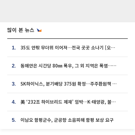
많이 본 뉴스
35도 안팎 무더위 이어져…전국 곳곳 소나기 [오늘 날씨]
1.
동해안은 시간당 80㎜ 폭우, 그 외 지역은 폭염…‘극과 극 날씨’
2.
SK하이닉스, 분기배당 375원 확정…주주환원책 9월로 앞당겨 발표
3.
美 ‘232조 하이브리드 제재’ 임박…K-태양광, 불확실성 털고 날개 다나
4.
이남오 함평군수, 군공항 소음피해 함평 보상 요구
5.