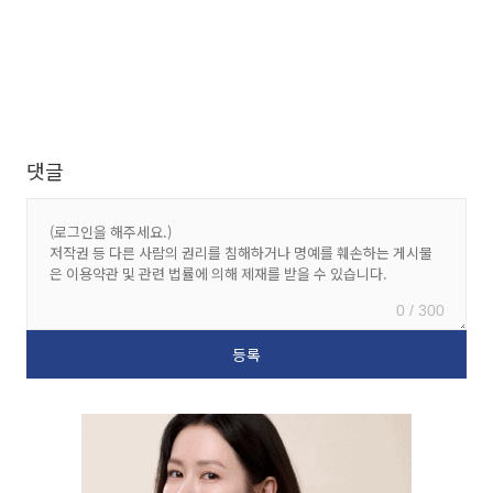
댓글
0 / 300