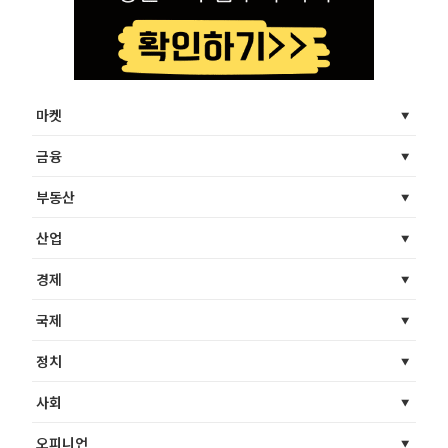
마켓
금융
부동산
산업
경제
국제
정치
사회
오피니언