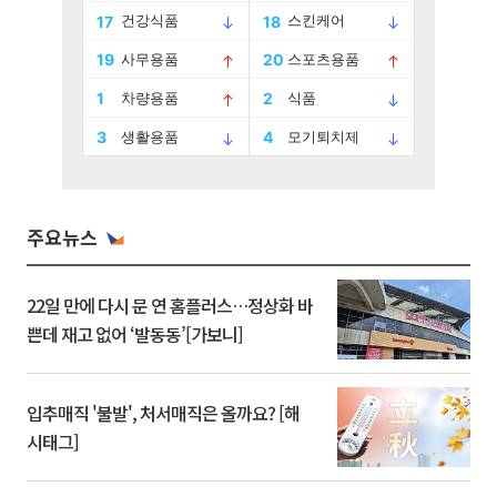
주요뉴스
22일 만에 다시 문 연 홈플러스…정상화 바
쁜데 재고 없어 ‘발동동’[가보니]
입추매직 '불발', 처서매직은 올까요? [해
시태그]