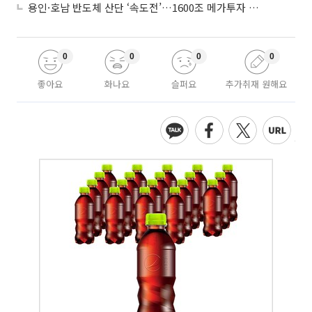
용인·호남 반도체 산단 ‘속도전’…1600조 메가투자 이행 총력
0
0
0
0
좋아요
화나요
슬퍼요
추가취재 원해요