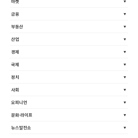
마켓
금융
부동산
산업
경제
국제
정치
사회
오피니언
문화·라이프
뉴스발전소