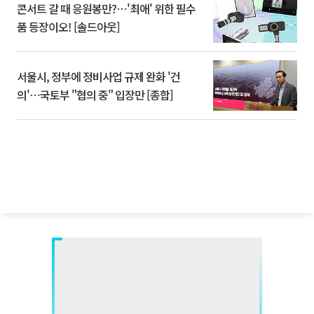
콘서트 갈 때 응원봉만?⋯'최애' 위한 필수
품 등장이오! [솔드아웃]
서울시, 정부에 정비사업 규제 완화 '건
의'⋯국토부 "협의 중" 입장만 [종합]