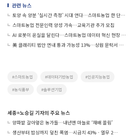
관련 뉴스
토양 속 양분 ‘실시간 측정’ 시대 연다…스마트농업 한 단계 도약
스마트농업 전문인력 양성 가속…교육기관 추가 모집
AI 로봇이 온실을 달린다…스마트농업 데이터 혁신 현장 공개
美 클래리티 법안 연내 통과 가능성 13%…상원 문턱서 제동
#스마트농업
#데이터기반농업
#인공지능농업
#농식품부
#솔루션기업
세종=노승길 기자의 주요 뉴스
양파밭 갈아엎은 농가들…내년엔 마늘로 ‘재배 쏠림’
생산부터 밥상까지 덮친 폭염…시금치 43%ㆍ열무 28% 급등