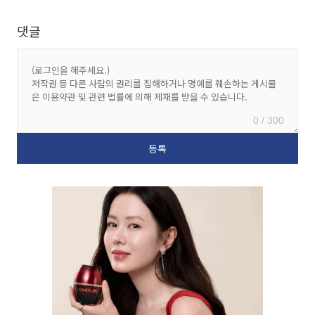
댓글
0 / 300