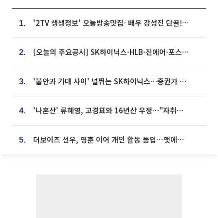
'2TV 생생정보' 오늘방송맛집- 배우 강성진 단골! 쌀국수ㆍ푸팟퐁 커리 맛집 '블○○○'
1.
[오늘의 주요공시] SK하이닉스·HLB·진에어·포스코홀딩스·네이버·대우건설 등
2.
'불안과 기대 사이' 널뛰는 SK하이닉스…증권가 "HBM4·LTA 기반 펀터멘털 견고"
3.
'나혼산' 류혜영, 고경표와 16년산 우정…"자취방서 부모님과 마주쳐"
4.
더보이즈 선우, 영훈 이어 개인 활동 돌입⋯앳에어리어와 전속계약
5.