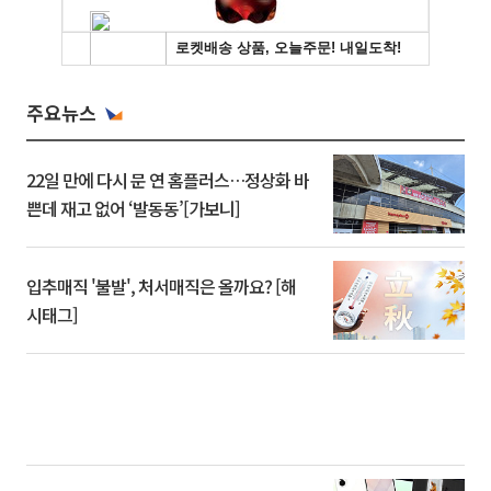
주요뉴스
22일 만에 다시 문 연 홈플러스…정상화 바
쁜데 재고 없어 ‘발동동’[가보니]
입추매직 '불발', 처서매직은 올까요? [해
시태그]