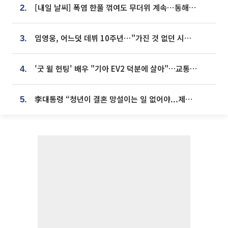
[내일 날씨] 폭염 한풀 꺾여도 무더위 계속⋯동해안 이틀 연속 비
2.
임영웅, 어느덧 데뷔 10주년⋯"가진 것 없던 시절, 내 앞엔 20명의 팬뿐"
3.
'굿 윌 헌팅' 배우 "기아 EV2 덕분에 살아"…교통사고 후 안전성 극찬
4.
李대통령 “청년이 결혼 망설이는 일 없어야...제도상 불이익 조사”
5.