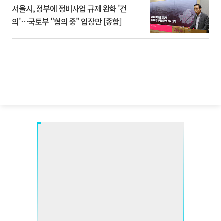
서울시, 정부에 정비사업 규제 완화 '건
의'⋯국토부 "협의 중" 입장만 [종합]