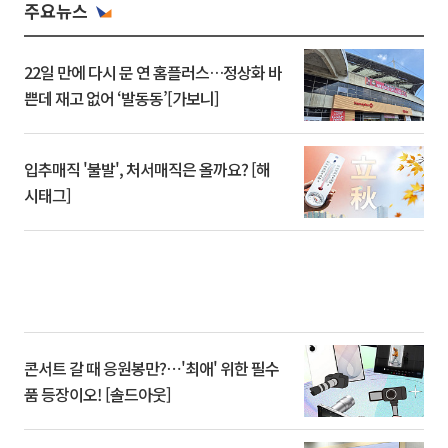
주요뉴스
22일 만에 다시 문 연 홈플러스…정상화 바
쁜데 재고 없어 ‘발동동’[가보니]
입추매직 '불발', 처서매직은 올까요? [해
시태그]
콘서트 갈 때 응원봉만?⋯'최애' 위한 필수
품 등장이오! [솔드아웃]