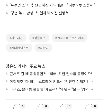
‘트루먼 쇼’ 이후 단단해진 지드래곤⋯“하루하루 소중해”
‘경험 無도 환영’ 첫 일자리 도전 설명서
#지드래곤
#컴플렉스
#21세기베스트드레서
#카니예웨스트
#리한나
장유진 기자의 주요 뉴스
콘서트 갈 때 응원봉만?⋯'최애' 위한 필수품 등장이오!
이것저것 '다 되는' 스트레이 키즈⋯"안전한 선택지? 도전이 재밌죠"
나우즈, 올여름 물들일 '제로섹시'의 맛⋯"모두 '입덕'시킬 것"
0
0
0
0