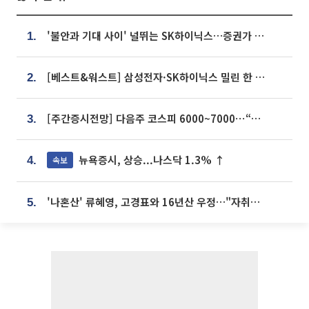
'불안과 기대 사이' 널뛰는 SK하이닉스…증권가 "HBM4·LTA 기반 펀터멘털 견고"
1.
[베스트&워스트] 삼성전자·SK하이닉스 밀린 한 주…상상인증권은 85% 급등
2.
[주간증시전망] 다음주 코스피 6000~7000⋯“外人 수급은 정책이 변수”
3.
뉴욕증시, 상승...나스닥 1.3% ↑
속보
4.
'나혼산' 류혜영, 고경표와 16년산 우정…"자취방서 부모님과 마주쳐"
5.