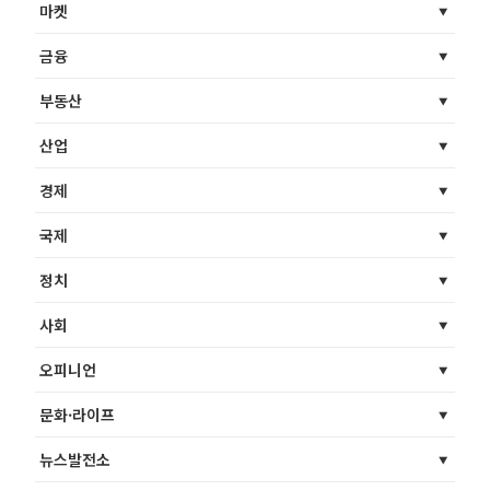
마켓
금융
부동산
산업
경제
국제
정치
사회
오피니언
문화·라이프
뉴스발전소