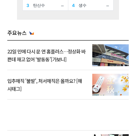
주요뉴스
22일 만에 다시 문 연 홈플러스…정상화 바
쁜데 재고 없어 ‘발동동’[가보니]
입추매직 '불발', 처서매직은 올까요? [해
시태그]