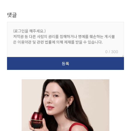
댓글
0 / 300