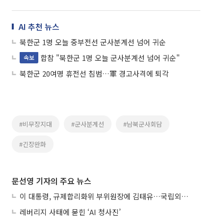
AI 추천 뉴스
북한군 1명 오늘 중부전선 군사분계선 넘어 귀순
합참 "북한군 1명 오늘 군사분계선 넘어 귀순"
속보
북한군 20여명 휴전선 침범…軍 경고사격에 퇴각
#비무장지대
#군사분계선
#남북군사회담
#긴장완화
문선영 기자의 주요 뉴스
이 대통령, 규제합리화위 부위원장에 김태유…국립외교원장 김흥규
레버리지 사태에 묻힌 ‘AI 청사진’