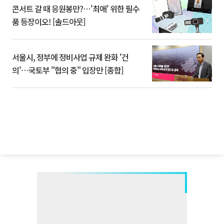
콘서트 갈 때 응원봉만?⋯'최애' 위한 필수
품 등장이오! [솔드아웃]
서울시, 정부에 정비사업 규제 완화 '건
의'⋯국토부 "협의 중" 입장만 [종합]